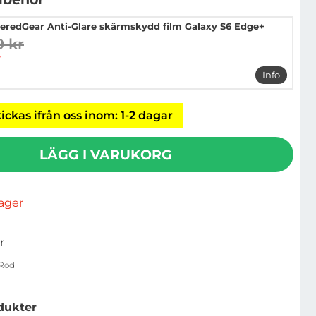
eredGear Anti-Glare skärmskydd film Galaxy S6 Edge+
9 kr
digare pris
pris
r
Info
mer info 
ickas ifrån oss inom: 1-2 dagar
LÄGG I VARUKORG
rlager
r
Rod
dukter