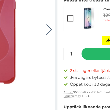
Cov
12
ti
rea 
19 k
Sk
antal
2 st. i lager eller fjär
365 dagars bytesrätt
Öppet köp i 30 daga
Art nr:
S6EdgePlus-TPU-Curve-
Lagerplats:
E01-56
Upptäck liknande pro