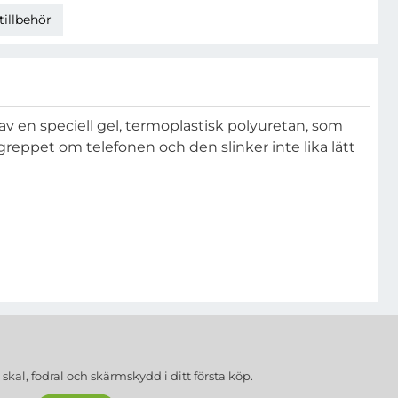
tillbehör
t av en speciell gel, termoplastisk polyuretan, som
a greppet om telefonen och den slinker inte lika lätt
a
skal, fodral och skärmskydd
i ditt första köp.