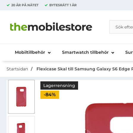
20 ÅR PÅ NÄTET
BYTESRÄTT
1 ÅR
Sök
Sök på Da
Startsidan för Danira Telecom AB
Mobiltillbehör
Smartwatch tillbehör
Sur
Startsidan
Flexicase Skal till Samsung Galaxy S6 Edge P
Lagerrensning
Priset är nedsatt med
-84%