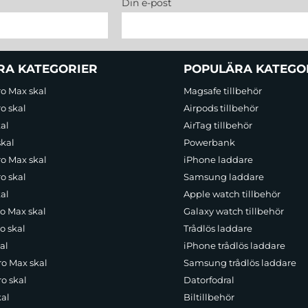
Din e-post
RA KATEGORIER
POPULÄRA KATEGO
ro Max skal
Magsafe tillbehör
o skal
Airpods tillbehör
al
AirTag tillbehör
skal
Powerbank
ro Max skal
iPhone laddare
o skal
Samsung laddare
al
Apple watch tillbehör
ro Max skal
Galaxy watch tillbehör
o skal
Trådlös laddare
al
iPhone trådlös laddare
ro Max skal
Samsung trådlös laddare
o skal
Datorfodral
kal
Biltillbehör