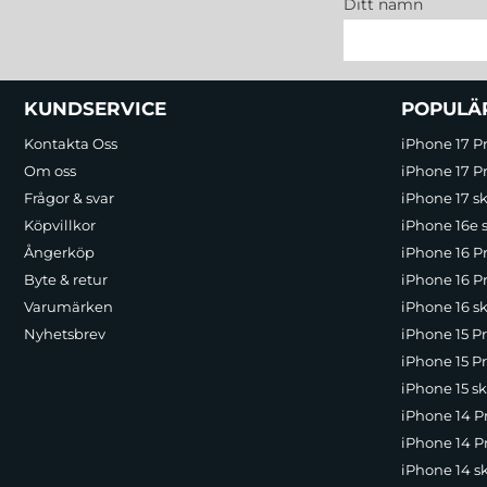
Ditt namn
Sidfot Blandad info och länkar
KUNDSERVICE
POPULÄ
Kontakta Oss
iPhone 17 P
Om oss
iPhone 17 Pr
Frågor & svar
iPhone 17 sk
Köpvillkor
iPhone 16e 
Ångerköp
iPhone 16 P
Byte & retur
iPhone 16 Pr
Varumärken
iPhone 16 sk
Nyhetsbrev
iPhone 15 P
iPhone 15 Pr
iPhone 15 sk
iPhone 14 P
iPhone 14 Pr
iPhone 14 s