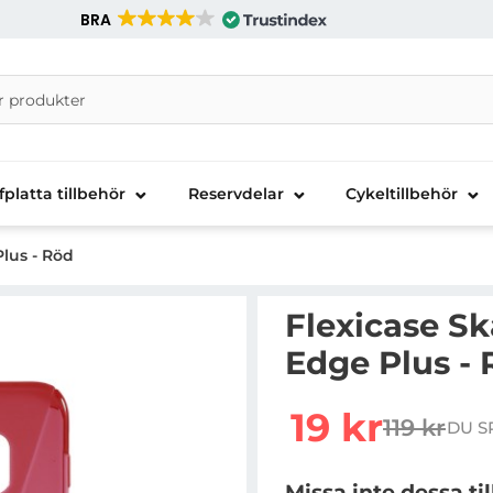
BRA
nira Telecom AB
fplatta tillbehör
Reservdelar
Cykeltillbehör
lus - Röd
Flexicase Sk
Edge Plus -
Handla denna produkt F
rea pris
19 kr
119 kr
DU S
tidigare p
Missa inte dessa ti