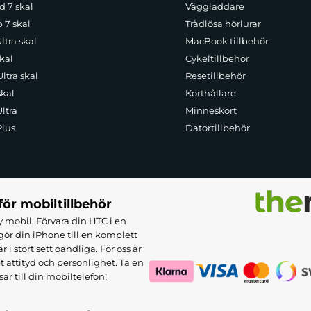
d 7 skal
Väggladdare
p 7 skal
Trådlösa hörlurar
ltra skal
MacBook tillbehör
kal
Cykeltillbehör
ltra skal
Resetillbehör
skal
Korthållare
ltra
Minneskort
Plus
Datortillbehör
för mobiltillbehör
 mobil. Förvara din HTC i en
ör din iPhone till en komplett
 stort sett oändliga. För oss är
et attityd och personlighet. Ta en
sar till din mobiltelefon!