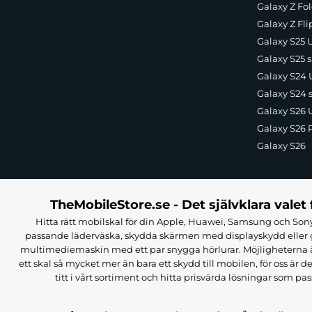
Galaxy Z Fol
Galaxy Z Fli
Galaxy S25 U
Galaxy S25 s
Galaxy S24 U
Galaxy S24 
Galaxy S26 U
Galaxy S26 
Galaxy S26
TheMobileStore.se - Det självklara valet 
Hitta rätt mobilskal för din Apple, Huawei, Samsung och Sony
passande läderväska, skydda skärmen med displayskydd eller g
multimediemaskin med ett par snygga hörlurar. Möjligheterna är i
ett skal så mycket mer än bara ett skydd till mobilen, för oss är d
titt i vårt sortiment och hitta prisvärda lösningar som pas