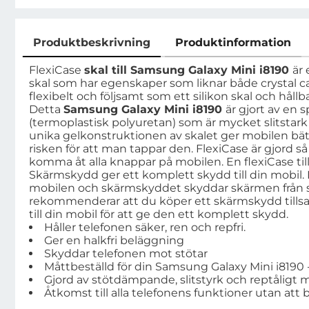
Produktbeskrivning
Produktinformation
Produktbeskrivning
FlexiCase
skal till Samsung Galaxy Mini i8190
är 
skal som har egenskaper som liknar både crystal cas
flexibelt och följsamt som ett silikon skal och hållba
Detta
Samsung Galaxy Mini i8190
är gjort av en s
(termoplastisk polyuretan) som är mycket slitstar
unika gelkonstruktionen av skalet ger mobilen bä
risken för att man tappar den. FlexiCase är gjord s
komma åt alla knappar på mobilen. En flexiCase t
Skärmskydd ger ett komplett skydd till din mobil. 
mobilen och skärmskyddet skyddar skärmen från s
rekommenderar att du köper ett skärmskydd till
till din mobil för att ge den ett komplett skydd.
Håller telefonen säker, ren och repfri.
Ger en halkfri beläggning
Skyddar telefonen mot stötar
Måttbeställd för din Samsung Galaxy Mini i8190 
Gjord av stötdämpande, slitstyrk och reptåligt m
Åtkomst till alla telefonens funktioner utan att 