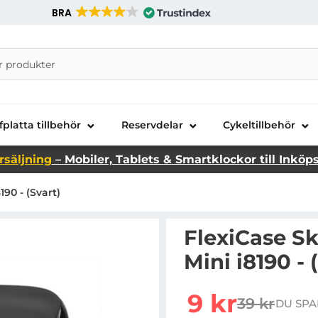
BRA
nira Telecom AB
fplatta tillbehör
Reservdelar
Cykeltillbehör
rsäljning
– Mobiler, Tablets & Smartklockor till Inköp
90 - (Svart)
FlexiCase Sk
Mini i8190 - 
Handla denna produkt Fl
rea pris
9 kr
39 kr
DU SPA
tidigare pr