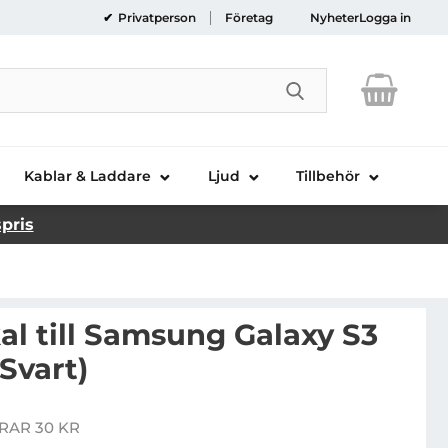
Privatperson
Företag
Nyheter
Logga in
Genomför sökni
Kablar & Laddare
Ljud
Tillbehör
spris
al till Samsung Galaxy S3
(Svart)
exiCase Skal till Samsung Galaxy S3 Mini i8190 - (Svart)
RAR 30 KR
is