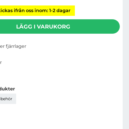
ickas ifrån oss inom: 1-2 dagar
LÄGG I VARUKORG
ler fjärrlager
r
dukter
llbehör