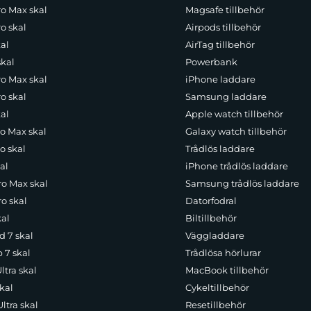
ro Max skal
Magsafe tillbehör
o skal
Airpods tillbehör
al
AirTag tillbehör
skal
Powerbank
ro Max skal
iPhone laddare
o skal
Samsung laddare
al
Apple watch tillbehör
ro Max skal
Galaxy watch tillbehör
o skal
Trådlös laddare
al
iPhone trådlös laddare
ro Max skal
Samsung trådlös laddare
o skal
Datorfodral
kal
Biltillbehör
d 7 skal
Väggladdare
p 7 skal
Trådlösa hörlurar
ltra skal
MacBook tillbehör
kal
Cykeltillbehör
ltra skal
Resetillbehör