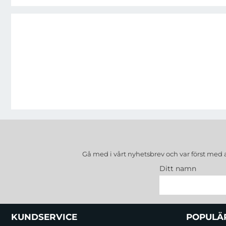
Gå med i vårt nyhetsbrev och var först med 
Ditt namn
Sidfot Blandad info och länkar
KUNDSERVICE
POPULÄ