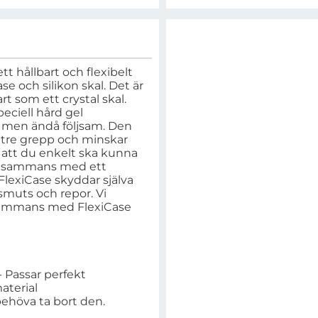
ett hållbart och flexibelt
e och silikon skal. Det är
rt som ett crystal skal.
peciell hård gel
k men ändå följsam. Den
ttre grepp och minskar
å att du enkelt ska kunna
illsammans med ett
FlexiCase skyddar själva
muts och repor. Vi
sammans med FlexiCase
- Passar perfekt
aterial
behöva ta bort den.