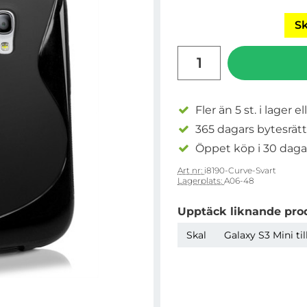
Sk
antal
Fler än 5 st. i lager el
365 dagars bytesrätt
Öppet köp i 30 daga
Art nr:
i8190-Curve-Svart
Lagerplats:
A06-48
Upptäck liknande pro
Skal
Galaxy S3 Mini ti