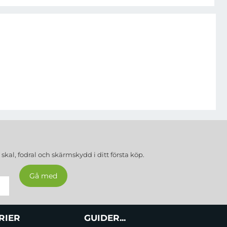
a
skal, fodral och skärmskydd
i ditt första köp.
RIER
GUIDER...