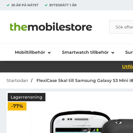
20 ÅR PÅ NÄTET
BYTESRÄTT
1 ÅR
Sök
Sök på Da
Startsidan för Danira Telecom AB
Mobiltillbehör
Smartwatch tillbehör
Sur
Utfö
Startsidan
FlexiCase Skal till Samsung Galaxy S3 Mini i81
Lagerrensning
Priset är nedsatt med
-77%