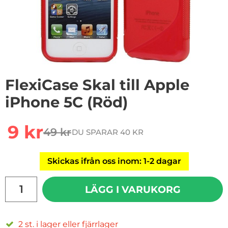
FlexiCase Skal till Apple
iPhone 5C (Röd)
Handla denna produkt FlexiCase Skal till Apple iPhone
rea pris
9 kr
49 kr
DU SPARAR 40 KR
tidigare pris
Skickas ifrån oss inom: 1-2 dagar
antal
LÄGG I VARUKORG
2 st. i lager eller fjärrlager