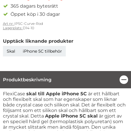
365 dagars bytesrätt
Öppet köp i 30 dagar
Art nr:
IP5C-Curve-Rod
Lagerplats:
D14-10
Upptäck liknande produkter
Skal
iPhone 5C tillbehör
Produktbeskrivning
Stä
Produktbeskrivning
FlexiCase
skal till Apple iPhone 5C
är ett hållbart
och flexibelt skal som har egenskaper som liknar
både crystal case och silikon skal. Det är flexibelt och
följsamt som ett silikon skal och hållbart som ett
crystal skal. Detta
Apple iPhone 5C skal
är gjort av
en speciell hård gel (termoplastisk polyuretan) som
är mycket slitstark men ändå följsam. Den unika