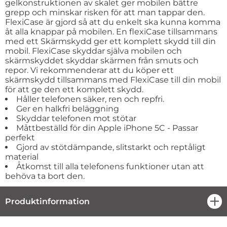
gelkonstruktionen av skalet ger mobilen bättre
grepp och minskar risken för att man tappar den.
FlexiCase är gjord så att du enkelt ska kunna komma
åt alla knappar på mobilen. En flexiCase tillsammans
med ett Skärmskydd ger ett komplett skydd till din
mobil. FlexiCase skyddar själva mobilen och
skärmskyddet skyddar skärmen från smuts och
repor. Vi rekommenderar att du köper ett
skärmskydd tillsammans med FlexiCase till din mobil
för att ge den ett komplett skydd.
Håller telefonen säker, ren och repfri.
Ger en halkfri beläggning
Skyddar telefonen mot stötar
Måttbeställd för din Apple iPhone 5C - Passar
perfekt
Gjord av stötdämpande, slitstarkt och reptåligt
material
Åtkomst till alla telefonens funktioner utan att
behöva ta bort den.
Produktinformation
öpp