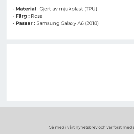
-
Material
: Gjort av mjukplast (TPU)
-
Färg :
Rosa
-
Passar :
Samsung Galaxy A6 (2018)
Gå med i vårt nyhetsbrev och var först med 