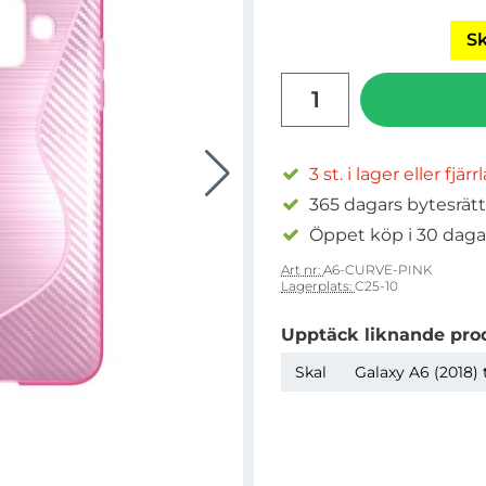
Sk
antal
3 st. i lager eller fjär
365 dagars bytesrätt
Öppet köp i 30 daga
Art nr:
A6-CURVE-PINK
Lagerplats:
C25-10
Upptäck liknande pro
Skal
Galaxy A6 (2018) 