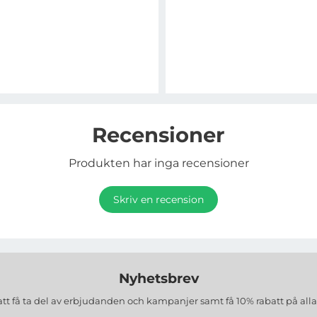
Recensioner
Produkten har inga recensioner
Skriv en recension
Nyhetsbrev
att få ta del av erbjudanden och kampanjer samt få 10% rabatt på all