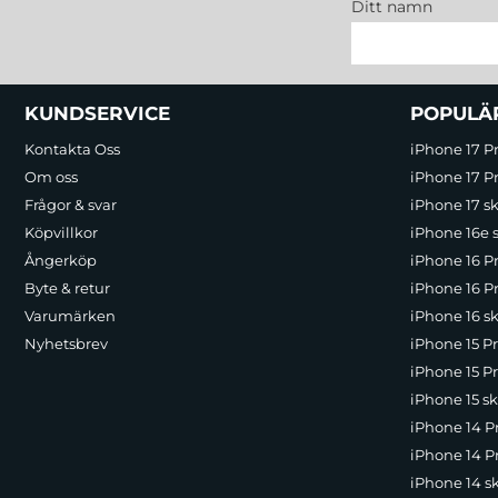
Ditt namn
Sidfot Blandad info och länkar
KUNDSERVICE
POPULÄ
Kontakta Oss
iPhone 17 P
Om oss
iPhone 17 Pr
Frågor & svar
iPhone 17 sk
Köpvillkor
iPhone 16e 
Ångerköp
iPhone 16 P
Byte & retur
iPhone 16 Pr
Varumärken
iPhone 16 sk
Nyhetsbrev
iPhone 15 P
iPhone 15 Pr
iPhone 15 sk
iPhone 14 P
iPhone 14 Pr
iPhone 14 s