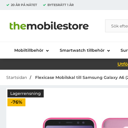
20 ÅR PÅ NÄTET
BYTESRÄTT
1 ÅR
Sök
Sök på Da
Startsidan för Danira Telecom AB
Mobiltillbehör
Smartwatch tillbehör
Sur
Utfö
Startsidan
Flexicase Mobilskal till Samsung Galaxy A6 (2
Lagerrensning
Priset är nedsatt med
-76%