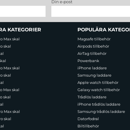
Din e-post
RA KATEGORIER
POPULÄRA KATEGO
ro Max skal
Magsafe tillbehör
o skal
Airpods tillbehör
al
AirTag tillbehör
skal
Powerbank
ro Max skal
iPhone laddare
o skal
Samsung laddare
al
Apple watch tillbehör
ro Max skal
Galaxy watch tillbehör
o skal
Trådlös laddare
al
iPhone trådlös laddare
ro Max skal
Samsung trådlös laddare
o skal
Datorfodral
kal
Biltillbehör