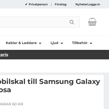
Privatperson
Företag
Nyheter
Logga in
Genomför sökni
Kablar & Laddare
Ljud
Tillbehör
spris
bilskal till Samsung Galaxy
Rosa
exicase Mobilskal till Samsung Galaxy A6 (2018) - Rosa
PARAR 60 KR
ris