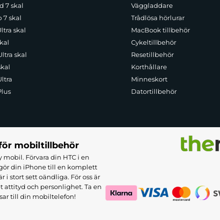
d 7 skal
Väggladdare
p 7 skal
Trådlösa hörlurar
ltra skal
MacBook tillbehör
kal
Cykeltillbehör
ltra skal
Resetillbehör
skal
Korthållare
ltra
Minneskort
Plus
Datortillbehör
för mobiltillbehör
 mobil. Förvara din HTC i en
ör din iPhone till en komplett
 stort sett oändliga. För oss är
et attityd och personlighet. Ta en
sar till din mobiltelefon!