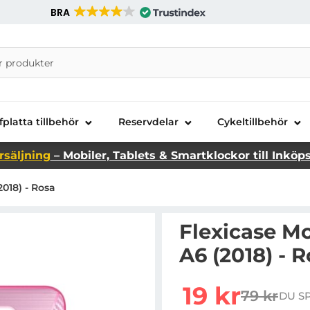
BRA
nira Telecom AB
fplatta tillbehör
Reservdelar
Cykeltillbehör
rsäljning
– Mobiler, Tablets & Smartklockor till Inköp
018) - Rosa
Flexicase Mo
A6 (2018) - 
Handla denna produkt Fl
rea pris
19 kr
79 kr
DU S
tidigare p