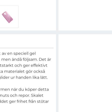
t av en speciell gel
k men ändå följsam. Det är
itstarkt och ger effektivt
ka materialet gör också
ider ur handen lika lätt.
ärmen när du köper detta
muts och repor. Skalet
et ger frihet från stötar