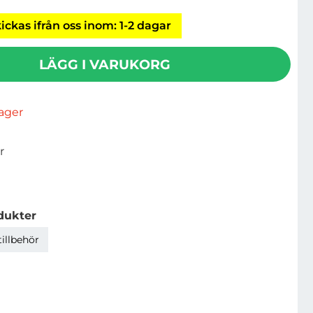
ickas ifrån oss inom: 1-2 dagar
LÄGG I VARUKORG
rlager
r
dukter
tillbehör