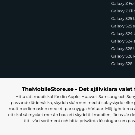
Galaxy Z Fol
Galaxy Z Fli
Galaxy S25 U
Galaxy S25 s
Galaxy S24 U
Galaxy S24 
Galaxy S26 U
Galaxy S26 
Galaxy S26
TheMobileStore.se - Det självklara valet 
Hitta rätt mobilskal för din Apple, Huawei, Samsung och Sony
passande läderväska, skydda skärmen med displayskydd eller g
multimediemaskin med ett par snygga hörlurar. Möjligheterna är i
ett skal så mycket mer än bara ett skydd till mobilen, för oss är d
titt i vårt sortiment och hitta prisvärda lösningar som pas