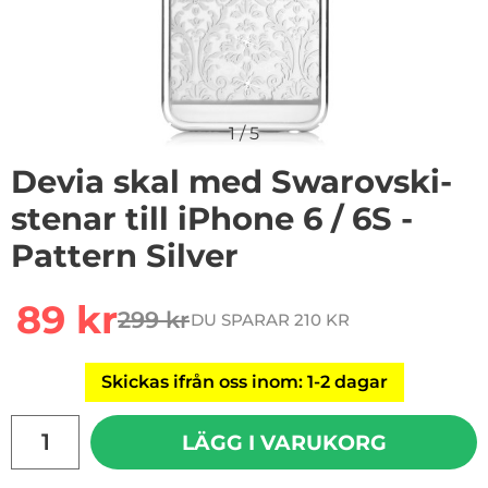
1
/
5
Devia skal med Swarovski-
stenar till iPhone 6 / 6S -
Pattern Silver
rea pris
89 kr
299 kr
DU SPARAR 210 KR
tidigare pris
Skickas ifrån oss inom: 1-2 dagar
antal
LÄGG I VARUKORG