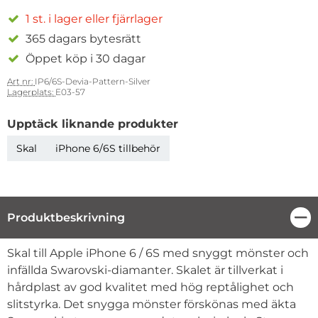
1 st. i lager eller fjärrlager
365 dagars bytesrätt
Öppet köp i 30 dagar
Art nr:
IP6/6S-Devia-Pattern-Silver
Lagerplats:
E03-57
Upptäck liknande produkter
Skal
iPhone 6/6S tillbehör
Produktbeskrivning
Stä
Produktbeskrivning
Skal till Apple iPhone 6 / 6S med snyggt mönster och
infällda Swarovski-diamanter. Skalet är tillverkat i
hårdplast av god kvalitet med hög reptålighet och
slitstyrka. Det snygga mönster förskönas med äkta