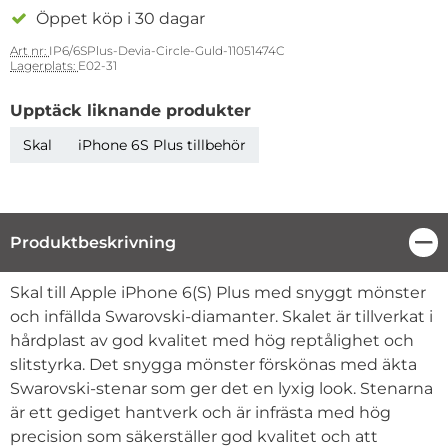
Öppet köp i 30 dagar
Art nr:
IP6/6SPlus-Devia-Circle-Guld-11051474C
Lagerplats:
E02-31
Upptäck liknande produkter
Skal
iPhone 6S Plus tillbehör
Produktbeskrivning
Stä
Produktbeskrivning
Skal till Apple iPhone 6(S) Plus med snyggt mönster
och infällda Swarovski-diamanter. Skalet är tillverkat i
hårdplast av god kvalitet med hög reptålighet och
slitstyrka. Det snygga mönster förskönas med äkta
Swarovski-stenar som ger det en lyxig look. Stenarna
är ett gediget hantverk och är infrästa med hög
precision som säkerställer god kvalitet och att