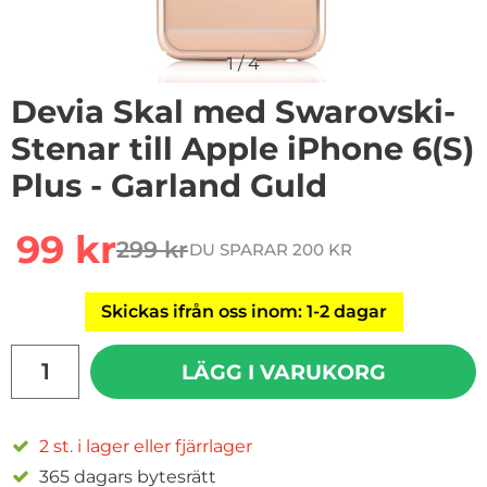
1
/
4
Devia Skal med Swarovski-
Stenar till Apple iPhone 6(S)
Plus - Garland Guld
Handla denna produkt Devia Skal med Swarovski-Stenar 
rea pris
99 kr
299 kr
DU SPARAR 200 KR
tidigare pris
Skickas ifrån oss inom: 1-2 dagar
antal
LÄGG I VARUKORG
2 st. i lager eller fjärrlager
365 dagars bytesrätt