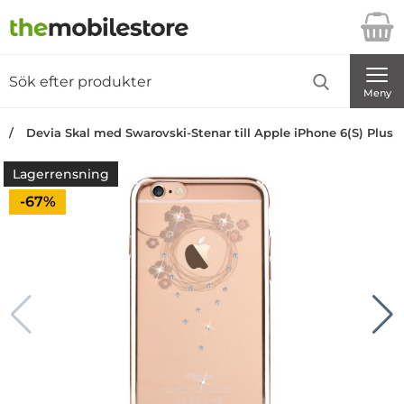
Startsidan för Danira Telecom AB
Sök
Sök på Danira Telecom AB
Genomför
Meny
Devia Skal med Swarovski-Stenar till Apple iPhone 6(S) Plus -
Lagerrensning
Priset är nedsatt med
-67%