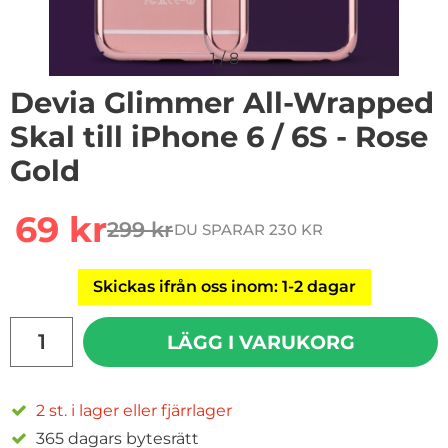
1
/
8
Devia Glimmer All-Wrapped
Skal till iPhone 6 / 6S - Rose
Gold
rea pris
69 kr
299 kr
DU SPARAR 230 KR
tidigare pris
Skickas ifrån oss inom: 1-2 dagar
antal
LÄGG I VARUKORG
2 st. i lager eller fjärrlager
365 dagars bytesrätt