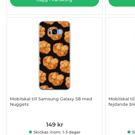
Mobilskal till Samsung Galaxy S8 med
Mobilskal t
Nuggets
fejdande b
Art. nr 1003015379
Art. nr 1003
149 kr
Skickas inom: 1-3 dagar
S