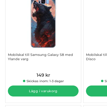
Mobilskal till Samsung Galaxy S8 med
Mobilskal t
Ylande varg
Disco
Art. nr 1003005044
Art. nr 1003
149 kr
Skickas inom: 1-3 dagar
S
Lägg i varukorg