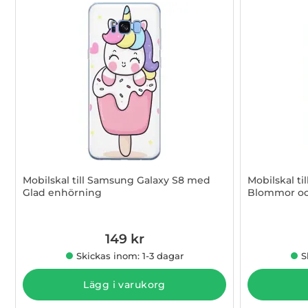
Mobilskal till Samsung Galaxy S8 med
Mobilskal t
Glad enhörning
Blommor och
Art. nr 1003015371
Art. nr 1003
149 kr
Skickas inom: 1-3 dagar
S
Lägg i varukorg