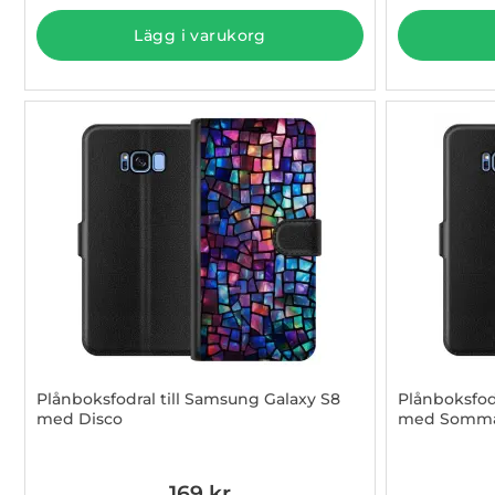
Lägg i varukorg
Plånboksfodral till Samsung Galaxy S8
Plånboksfod
med Disco
med Somm
Art. nr 1003097199
Art. nr 100
169 kr