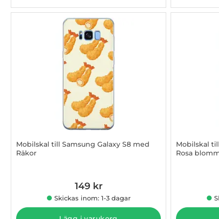
Mobilskal till Samsung Galaxy S8 med
Mobilskal t
Räkor
Rosa blom
Art. nr 1003015375
Art. nr 1003
149 kr
Skickas inom: 1-3 dagar
S
Lägg i varukorg