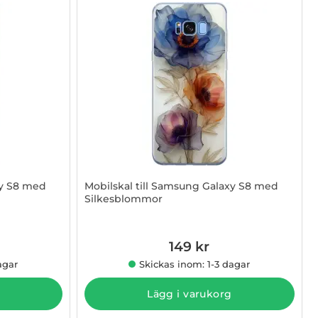
xy S8 med
Mobilskal till Samsung Galaxy S8 med
Silkesblommor
Art. nr 1003015374
149 kr
agar
Skickas inom: 1-3 dagar
Lägg i varukorg