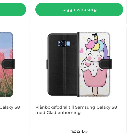
Lägg i varukorg
Galaxy S8
Plånboksfodral till Samsung Galaxy S8
med Glad enhörning
Art. nr 1003097202
169 kr