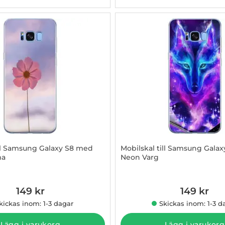
ill Samsung Galaxy S8 med
Mobilskal till Samsung Gala
ma
Neon Varg
015376
Art. nr 1003015377
149 kr
149 kr
kickas inom: 1-3 dagar
Skickas inom: 1-3 d
Lägg i varukorg
Lägg i varukorg