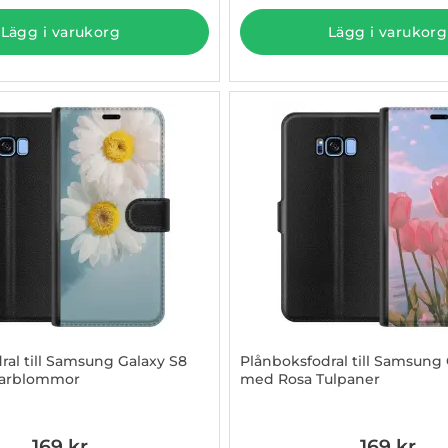
Lägg i varukorg
Lägg i varukorg
ral till Samsung Galaxy S8
Plånboksfodral till Samsung 
arblommor
med Rosa Tulpaner
3097200
Art. nr 1003097201
169 kr
169 kr