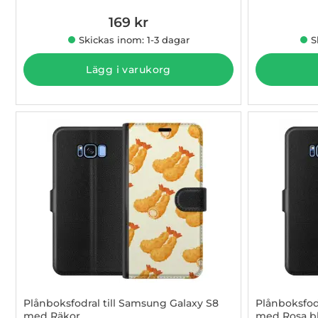
169 kr
Skickas inom: 1-3 dagar
S
Lägg i varukorg
Plånboksfodral till Samsung Galaxy S8
Plånboksfod
med Räkor
med Rosa 