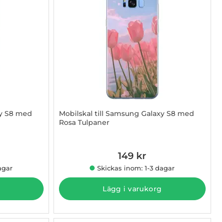
xy S8 med
Mobilskal till Samsung Galaxy S8 med
Rosa Tulpaner
Art. nr 1003015370
149 kr
agar
Skickas inom: 1-3 dagar
Lägg i varukorg