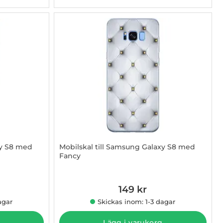
xy S8 med
Mobilskal till Samsung Galaxy S8 med
Fancy
Art. nr 1003015378
149 kr
agar
Skickas inom: 1-3 dagar
Lägg i varukorg