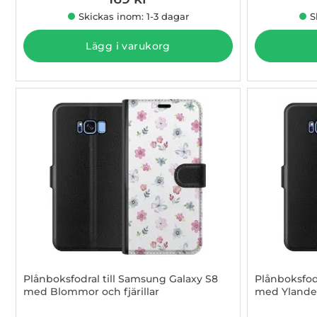
Skickas inom: 1-3 dagar
S
Lägg i varukorg
Plånboksfodral till Samsung Galaxy S8
Plånboksfod
med Blommor och fjärillar
med Ylande
Art. nr 1003097203
Art. nr 100