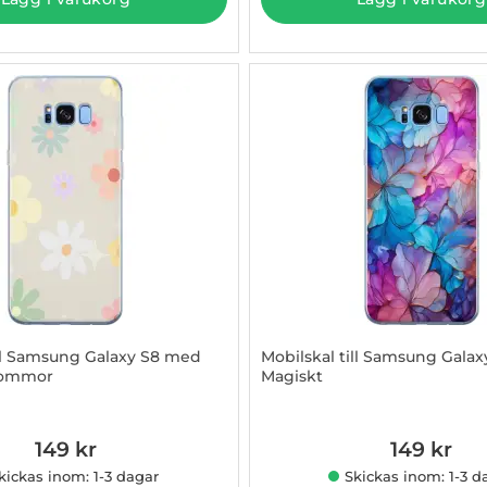
ill Samsung Galaxy S8 med
Mobilskal till Samsung Gala
lommor
Magiskt
015380
Art. nr 1003015381
149 kr
149 kr
kickas inom: 1-3 dagar
Skickas inom: 1-3 d