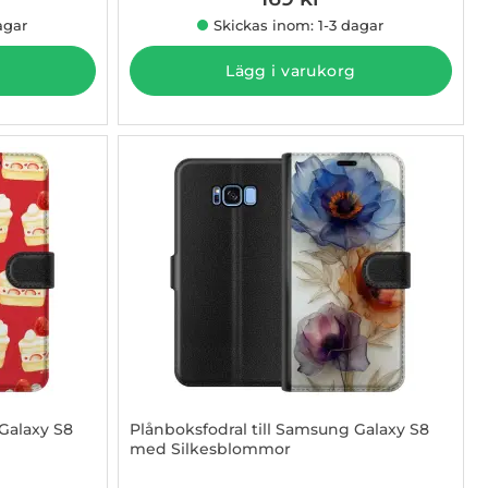
agar
Skickas inom: 1-3 dagar
Lägg i varukorg
Galaxy S8
Plånboksfodral till Samsung Galaxy S8
med Silkesblommor
Art. nr 1003097206