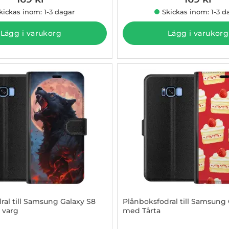
kickas inom: 1-3 dagar
Skickas inom: 1-3 d
Lägg i varukorg
Lägg i varukorg
ral till Samsung Galaxy S8
Plånboksfodral till Samsung 
 varg
med Tårta
3097204
Art. nr 1003097205