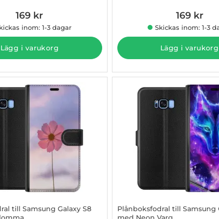
169 kr
169 kr
kickas inom: 1-3 dagar
Skickas inom: 1-3 d
Lägg i varukorg
Lägg i varukorg
ral till Samsung Galaxy S8
Plånboksfodral till Samsung 
blomma
med Neon Varg