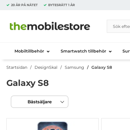
20 ÅR PÅ NÄTET
BYTESRÄTT
1 ÅR
Sök
Sök på Da
Startsidan för Danira Telecom AB
Mobiltillbehör
Smartwatch tillbehör
Sur
Startsidan
DesignSkal
Samsung
Galaxy S8
Galaxy S8
Hoppa
Filtrera & sortera
över
Bästsäljare
filtersektionen
produktlista