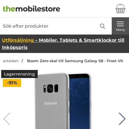
Startsidan för Danira Telecom AB
Sök
Sök på Danira Telecom AB
Genomför
Meny
Utförsäljning
– Mobiler, Tablets & Smartklockor till
Inköpspris
Startsidan
Boom Zero skal till Samsung Galaxy S8 - Frost Vit
Lagerrensning
Priset är nedsatt med
-91%