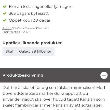
Fler än 5 st. i lager eller fjärrlager
365 dagars bytesrätt
Öppet köp i 30 dagar
Art nr:
S8-Zero-CoveredGear-Vit
Lagerplats:
C22-69
Upptäck liknande produkter
Skal
Galaxy S8 tillbehör
Produktbeskrivning
Stä
Produktbeskrivning
Det här är skalet för dig som älskar minimalism! Med
CoveredGear Zero märker du knappt att du
använder något skal över huvud taget! Känslan som
skalet frambringar är mer känslan av ett extra lager