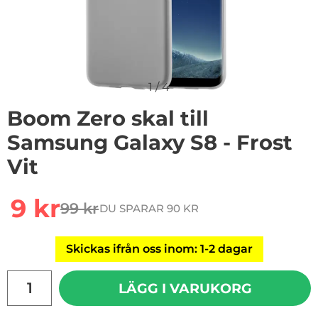
1
/
4
Boom Zero skal till
Samsung Galaxy S8 - Frost
Vit
Handla denna produkt Boom Zero skal till Samsung Gala
rea pris
9 kr
99 kr
DU SPARAR 90 KR
tidigare pris
Skickas ifrån oss inom: 1-2 dagar
antal
LÄGG I VARUKORG