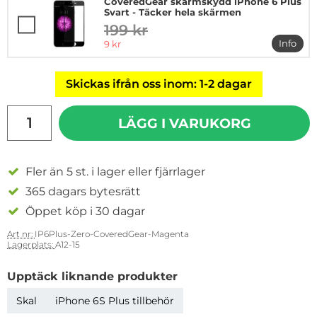
CoveredGear skärmskydd iPhone 6 Plus
Svart - Täcker hela skärmen
199 kr
tidigare pris
rea pris
Info
9 kr
mer in
Skickas ifrån oss inom: 1-2 dagar
antal
LÄGG I VARUKORG
Fler än 5 st. i lager eller fjärrlager
365 dagars bytesrätt
Öppet köp i 30 dagar
Art nr:
IP6Plus-Zero-CoveredGear-Magenta
Lagerplats:
A12-15
Upptäck liknande produkter
Skal
iPhone 6S Plus tillbehör