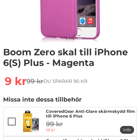
1
/
4
Boom Zero skal till iPhone
6(S) Plus - Magenta
Handla denna produkt Boom Zero skal till iPhone 6(S) 
rea pris
9 kr
99 kr
DU SPARAR 90 KR
tidigare pris
Missa inte dessa tillbehör
CoveredGear Anti-Glare skärmskydd film
till iPhone 6 Plus
99 kr
tidigare pris
rea pris
Info
19 kr
mer in