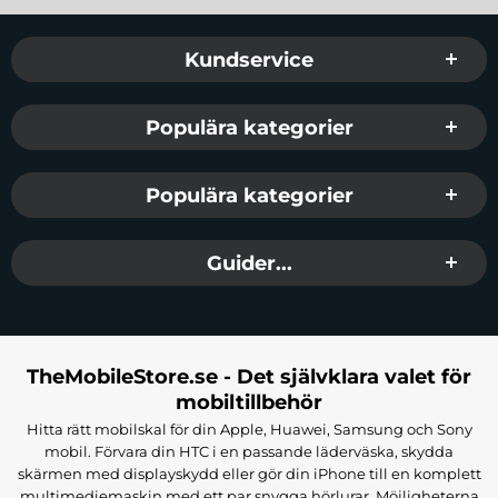
Sidfot Blandad info och länkar
Kundservice
Populära kategorier
Populära kategorier
Guider...
TheMobileStore.se - Det självklara valet för
mobiltillbehör
Hitta rätt mobilskal för din Apple, Huawei, Samsung och Sony
mobil. Förvara din HTC i en passande läderväska, skydda
skärmen med displayskydd eller gör din iPhone till en komplett
multimediemaskin med ett par snygga hörlurar. Möjligheterna