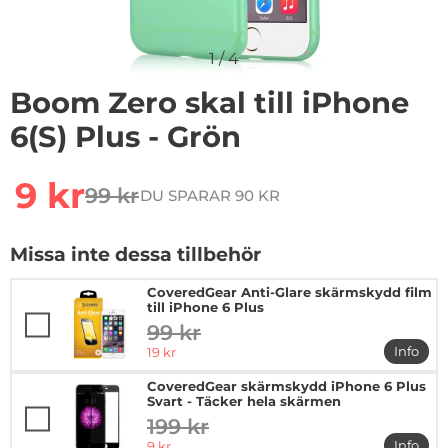
1
/
4
Boom Zero skal till iPhone
6(S) Plus - Grön
Handla denna produkt Boom Zero skal till iPhone 6(S) P
rea pris
9 kr
99 kr
DU SPARAR 90 KR
tidigare pris
Missa inte dessa tillbehör
CoveredGear Anti-Glare skärmskydd film
till iPhone 6 Plus
99 kr
tidigare pris
rea pris
Info
19 kr
mer in
CoveredGear skärmskydd iPhone 6 Plus
Svart - Täcker hela skärmen
199 kr
tidigare pris
rea pris
Info
9 kr