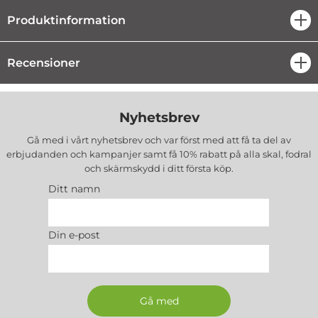
- Ultratunnt, skräddarsytt skal
Produktinformation
öpp
- Minimalistisk design som ger känslan av ett extra
hudlager, snarare än ett skal
Recensioner
öpp
- Semitransparent design med matt yta
- Stilrent utan märkning av loggor eller brands
- Håller telefonen ren och repfri
Nyhetsbrev
- Åtkomst till alla telefonens funktioner
- Material: Polykarbonat (hårdplast)
Gå med i vårt nyhetsbrev och var först med att få ta del av
- Färg: Grön
erbjudanden och kampanjer samt få 10% rabatt på alla
skal, fodral
- Passar: iPhone 6 Plus / iPhone 6S Plus
och skärmskydd
i ditt första köp.
- Märke: CoveredGear
Ditt namn
Din e-post