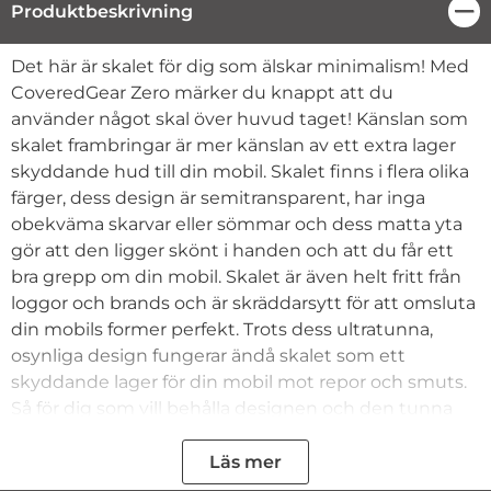
Produktbeskrivning
Stä
Produktbeskrivning
Det här är skalet för dig som älskar minimalism! Med
CoveredGear Zero märker du knappt att du
använder något skal över huvud taget! Känslan som
skalet frambringar är mer känslan av ett extra lager
skyddande hud till din mobil. Skalet finns i flera olika
färger, dess design är semitransparent, har inga
obekväma skarvar eller sömmar och dess matta yta
gör att den ligger skönt i handen och att du får ett
bra grepp om din mobil. Skalet är även helt fritt från
loggor och brands och är skräddarsytt för att omsluta
din mobils former perfekt. Trots dess ultratunna,
osynliga design fungerar ändå skalet som ett
skyddande lager för din mobil mot repor och smuts.
Så för dig som vill behålla designen och den tunna
standardutformningen av din mobil så är det här det
optimala skalet.
Läs mer