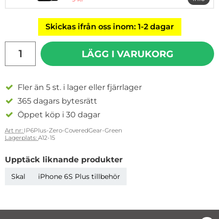
mer in
Skickas ifrån oss inom: 1-2 dagar
antal
LÄGG I VARUKORG
Fler än 5 st. i lager eller fjärrlager
365 dagars bytesrätt
Öppet köp i 30 dagar
Art nr:
IP6Plus-Zero-CoveredGear-Green
Lagerplats:
A12-15
Upptäck liknande produkter
Skal
iPhone 6S Plus tillbehör