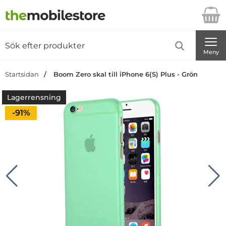
Startsidan för Danira Telecom AB
Sök
Sök på Danira Telecom AB
Genomför
Meny
Startsidan
Boom Zero skal till iPhone 6(S) Plus - Grön
Lagerrensning
Priset är nedsatt med
-91%