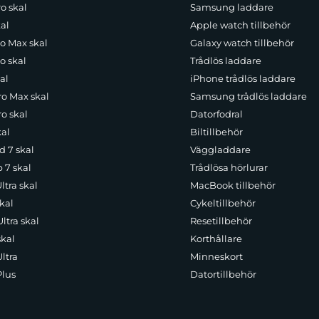
o skal
Samsung laddare
al
Apple watch tillbehör
ro Max skal
Galaxy watch tillbehör
o skal
Trådlös laddare
al
iPhone trådlös laddare
ro Max skal
Samsung trådlös laddare
o skal
Datorfodral
kal
Biltillbehör
d 7 skal
Väggladdare
p 7 skal
Trådlösa hörlurar
ltra skal
MacBook tillbehör
kal
Cykeltillbehör
ltra skal
Resetillbehör
skal
Korthållare
ltra
Minneskort
Plus
Datortillbehör