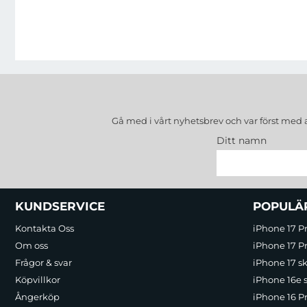
Gå med i vårt nyhetsbrev och var först med 
Ditt namn
Sidfot Blandad info och länkar
KUNDSERVICE
POPULÄ
Kontakta Oss
iPhone 17 P
Om oss
iPhone 17 Pr
Frågor & svar
iPhone 17 sk
Köpvillkor
iPhone 16e 
Ångerköp
iPhone 16 P