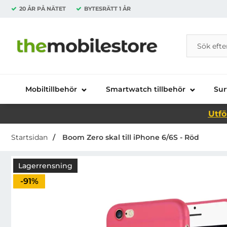
20 ÅR PÅ NÄTET
BYTESRÄTT
1 ÅR
Sök
Sök på Da
Startsidan för Danira Telecom AB
Mobiltillbehör
Smartwatch tillbehör
Sur
Utfö
Startsidan
Boom Zero skal till iPhone 6/6S - Röd
Lagerrensning
Priset är nedsatt med
-91%