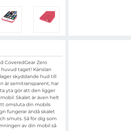
Med CoveredGear Zero
 huvud taget! Känslan
 lager skyddande hud till
ign är semitransparent, har
 yta gör att den ligger
mobil. Skalet är även helt
 att omsluta din mobils
ign fungerar ändå skalet
ch smuts. Så för dig som
rmningen av din mobil så