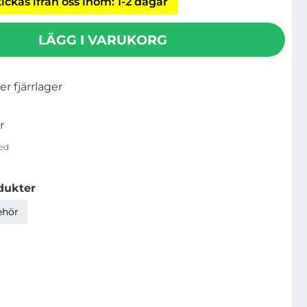
ickas ifrån oss inom: 1-2 dagar
LÄGG I VARUKORG
ler fjärrlager
r
ed
dukter
ehör