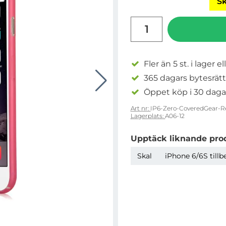
Sk
antal
Fler än 5 st. i lager el
365 dagars bytesrätt
Öppet köp i 30 daga
Art nr:
IP6-Zero-CoveredGear-R
Lagerplats:
A06-12
Upptäck liknande pro
Skal
iPhone 6/6S tillb