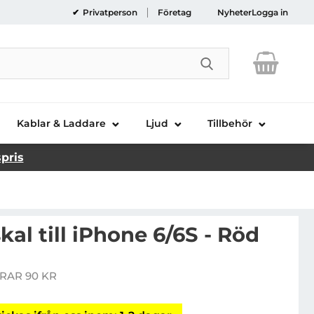
Privatperson
Företag
Nyheter
Logga in
Genomför sökni
Kablar & Laddare
Ljud
Tillbehör
spris
al till iPhone 6/6S - Röd
oom Zero skal till iPhone 6/6S - Röd
RAR 90 KR
is