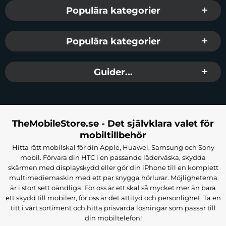
Populära kategorier
Populära kategorier
Guider...
TheMobileStore.se - Det självklara valet för
mobiltillbehör
Hitta rätt mobilskal för din Apple, Huawei, Samsung och Sony
mobil. Förvara din HTC i en passande läderväska, skydda
skärmen med displayskydd eller gör din iPhone till en komplett
multimediemaskin med ett par snygga hörlurar. Möjligheterna
är i stort sett oändliga. För oss är ett skal så mycket mer än bara
ett skydd till mobilen, för oss är det attityd och personlighet. Ta en
titt i vårt sortiment och hitta prisvärda lösningar som passar till
din mobiltelefon!