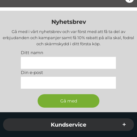
- Stilrent utan märkning av loggor eller brands
- Håller telefonen ren och repfri
Nyhetsbrev
- Åtkomst till alla telefonens funktioner
- Material: Polykarbonat (hårdplast)
Gå med i vårt nyhetsbrev och var först med att få ta del av
- Färg: Röd
erbjudanden och kampanjer samt få 10% rabatt på alla
skal, fodral
- Passar: iPhone 5 / 5S / 5SE
och skärmskydd
i ditt första köp.
- Märke: CoveredGear
Ditt namn
Din e-post
Sidfot Blandad info och länkar
Kundservice