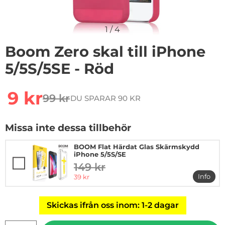
1
/
4
Boom Zero skal till iPhone
5/5S/5SE - Röd
Handla denna produkt Boom Zero skal till iPhone 5/5S
rea pris
9 kr
99 kr
DU SPARAR 90 KR
tidigare pris
Missa inte dessa tillbehör
BOOM Flat Härdat Glas Skärmskydd
iPhone 5/5S/SE
149 kr
tidigare pris
rea pris
Info
39 kr
mer in
Skickas ifrån oss inom: 1-2 dagar
antal