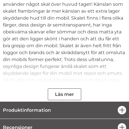
använder något skal över huvud taget! Känslan som
skalet frambringar är mer känslan av ett extra lager
skyddande hud till din mobil. Skalet finns i flera olika
färger, dess design är semitransparent, har inga
obekväma skarvar eller sömmar och dess matta yta
gör att den ligger skönt i handen och att du får ett
bra grepp om din mobil. Skalet är även helt fritt från
loggor och brands och är skräddarsytt för att omsluta
din mobils former perfekt. Trots dess ultratunna,
osynliga design fungerar ändå skalet som ett
skyddande lager för din mobil mot repor och smuts.
Så för dig som vill behålla designen och den tunna
standardutformningen av din mobil så är det här det
optimala skalet.
Läs mer
- Ultratunnt, skräddarsytt skal
Produktinformation
öpp
- Minimalistisk design som ger känslan av ett extra
hudlager, snarare än ett skal
Recensioner
öpp
- Semitransparent design med matt yta