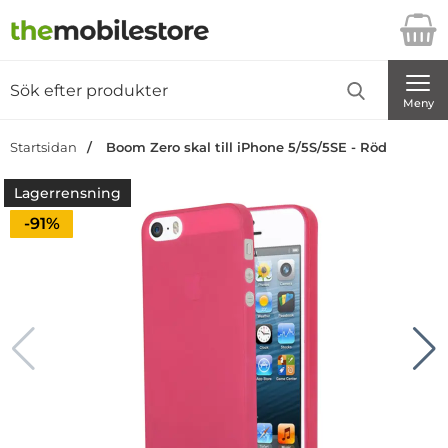
Startsidan för Danira Telecom AB
Sök
Sök på Danira Telecom AB
Genomför
Meny
Startsidan
Boom Zero skal till iPhone 5/5S/5SE - Röd
Lagerrensning
Priset är nedsatt med
-91%