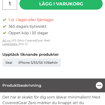
LÄGG I VARUKORG
1 st. i lager eller fjärrlager
365 dagars bytesrätt
Öppet köp i 30 dagar
Art nr:
IP5-Zero-CoveredGear-Red
Lagerplats:
Z04-12
Upptäck liknande produkter
Skal
iPhone 5/5S/SE tillbehör
Produktbeskrivning
Stä
Produktbeskrivning
Det här är skalet för dig som älskar minimalism! Med
CoveredGear Zero märker du knappt att du