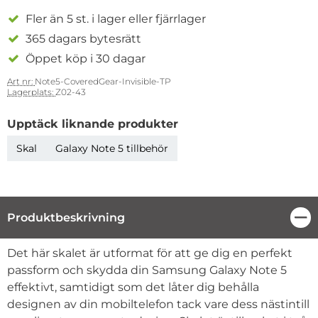
Fler än 5 st. i lager eller fjärrlager
365 dagars bytesrätt
Öppet köp i 30 dagar
Art nr:
Note5-CoveredGear-Invisible-TP
Lagerplats:
Z02-43
Upptäck liknande produkter
Skal
Galaxy Note 5 tillbehör
Produktbeskrivning
Stä
Produktbeskrivning
Det här skalet är utformat för att ge dig en perfekt
passform och skydda din Samsung Galaxy Note 5
effektivt, samtidigt som det låter dig behålla
designen av din mobiltelefon tack vare dess nästintill