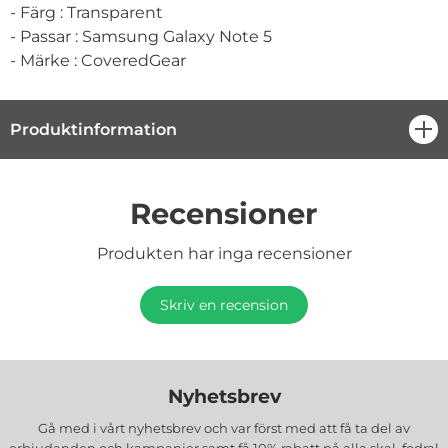
- Färg : Transparent
- Passar : Samsung Galaxy Note 5
- Märke : CoveredGear
Produktinformation
öpp
Recensioner
Produkten har inga recensioner
Skriv en recension
Nyhetsbrev
Gå med i vårt nyhetsbrev och var först med att få ta del av
erbjudanden och kampanjer samt få 10% rabatt på alla
skal, fodral