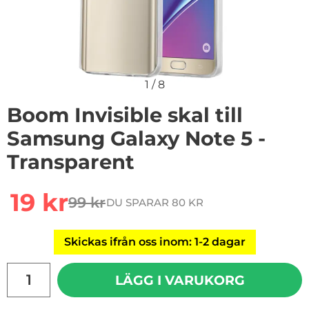
1
/
8
Boom Invisible skal till
Samsung Galaxy Note 5 -
Transparent
Handla denna produkt Boom Invisible skal till Samsung
rea pris
19 kr
99 kr
DU SPARAR 80 KR
tidigare pris
Skickas ifrån oss inom: 1-2 dagar
antal
LÄGG I VARUKORG