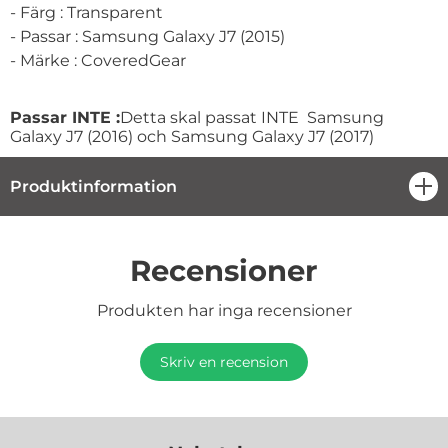
- Färg : Transparent
- Passar : Samsung Galaxy J7 (2015)
- Märke : CoveredGear
Passar INTE :
Detta skal passat INTE Samsung
Galaxy J7 (2016) och Samsung Galaxy J7 (2017)
Produktinformation
öpp
Recensioner
Produkten har inga recensioner
Skriv en recension