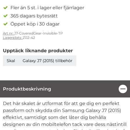
Fler än 5 st. i lager eller fjärrlager
365 dagars bytesrätt
Öppet köp i 30 dagar
Art nr:
J7-CoveredGear-Invisible-TP
Lagerplats:
Z02-42
Upptäck liknande produkter
Skal
Galaxy J7 (2015) tillbehör
Produktbeskrivning
Stä
Produktbeskrivning
Det här skalet är utformat för att ge dig en perfekt
passform och skydda din Samsung Galaxy J7 (2015)
effektivt, samtidigt som det låter dig behålla
designen av din mobiltelefon tack vare dess nästintill