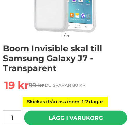
1
/
5
Boom Invisible skal till
Samsung Galaxy J7 -
Transparent
Handla denna produkt Boom Invisible skal till Samsung
rea pris
19 kr
99 kr
DU SPARAR 80 KR
tidigare pris
Skickas ifrån oss inom: 1-2 dagar
antal
LÄGG I VARUKORG