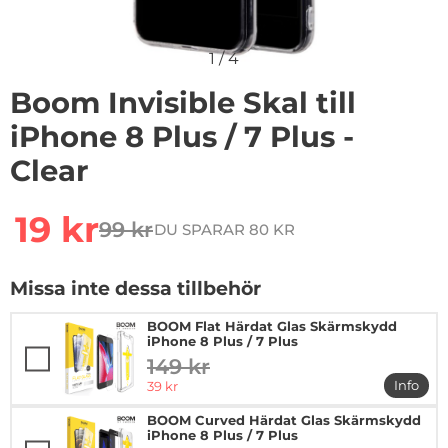
1
/
4
Boom Invisible Skal till
iPhone 8 Plus / 7 Plus -
Clear
Handla denna produkt Boom Invisible Skal till iPhone 8 P
rea pris
19 kr
99 kr
DU SPARAR 80 KR
tidigare pris
Missa inte dessa tillbehör
BOOM Flat Härdat Glas Skärmskydd
iPhone 8 Plus / 7 Plus
149 kr
tidigare pris
rea pris
Info
39 kr
mer in
BOOM Curved Härdat Glas Skärmskydd
iPhone 8 Plus / 7 Plus