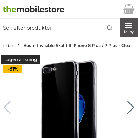
Startsidan för Danira Telecom AB
Sök
Sök på Danira Telecom AB
Genomför
Meny
artsidan
Boom Invisible Skal till iPhone 8 Plus / 7 Plus - Clear
Lagerrensning
Priset är nedsatt med
-81%