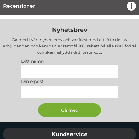
Recensioner
öpp
Nyhetsbrev
Gå med i vårt nyhetsbrev och var först med att få ta del av
erbjudanden och kampanjer samt få 10% rabatt på alla
skal, fodral
och skärmskydd
i ditt första köp.
Ditt namn
Din e-post
Sidfot Blandad info och länkar
Kundservice