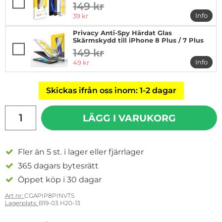
149 kr
tidigare pris
rea pris
Info
39 kr
mer in
Privacy Anti-Spy Härdat Glas
Skärmskydd till iPhone 8 Plus / 7 Plus
149 kr
tidigare pris
rea pris
Info
49 kr
mer in
Skickas ifrån oss inom: 1-2 dagar
antal
LÄGG I VARUKORG
Fler än 5 st. i lager eller fjärrlager
365 dagars bytesrätt
Öppet köp i 30 dagar
Art nr:
CGAPIP8PINVTS
Lagerplats:
B19-03 H20-13