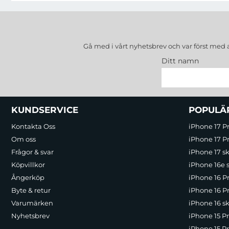
Gå med i vårt nyhetsbrev och var först med 
Ditt namn
Sidfot Blandad info och länkar
KUNDSERVICE
POPULÄ
Kontakta Oss
iPhone 17 P
Om oss
iPhone 17 Pr
Frågor & svar
iPhone 17 sk
Köpvillkor
iPhone 16e 
Ångerköp
iPhone 16 P
Byte & retur
iPhone 16 Pr
Varumärken
iPhone 16 sk
Nyhetsbrev
iPhone 15 P
iPhone 15 Pr