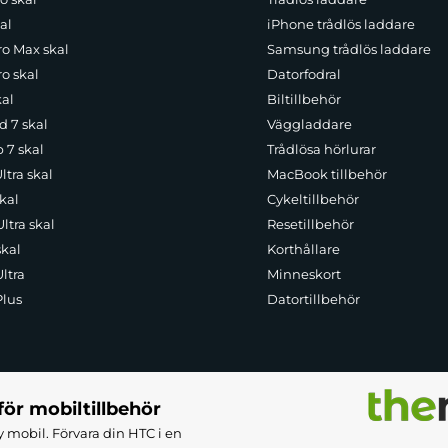
al
iPhone trådlös laddare
ro Max skal
Samsung trådlös laddare
o skal
Datorfodral
kal
Biltillbehör
d 7 skal
Väggladdare
p 7 skal
Trådlösa hörlurar
ltra skal
MacBook tillbehör
kal
Cykeltillbehör
ltra skal
Resetillbehör
skal
Korthållare
ltra
Minneskort
Plus
Datortillbehör
för mobiltillbehör
 mobil. Förvara din HTC i en