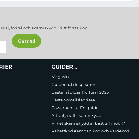
a
skal, fodral och skärmskydd
i ditt första köp.
RIER
GUIDER...
Magasin
Guider och Inspiration
Bästa Trådlösa Hörlurar 2025
Bästa Solcellsladdare
Powerbanks - En guide
Att välja rätt skärmskydd
Vilket skärmskydd är bäst till mobil?
Rabattkod Kampanjkod och Värdekod