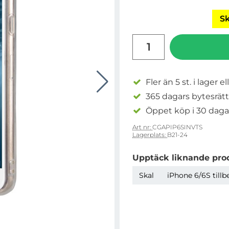
Sk
antal
Fler än 5 st. i lager el
365 dagars bytesrätt
Öppet köp i 30 daga
Art nr:
CGAPIP6SINVTS
Lagerplats:
B21-24
Upptäck liknande pro
Skal
iPhone 6/6S tillb