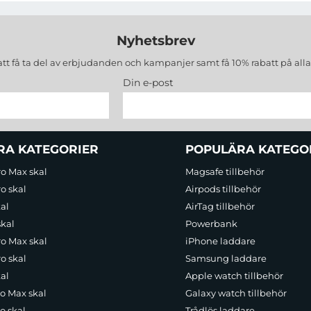
Nyhetsbrev
att få ta del av erbjudanden och kampanjer samt få 10% rabatt på all
Din e-post
RA KATEGORIER
POPULÄRA KATEGO
ro Max skal
Magsafe tillbehör
o skal
Airpods tillbehör
al
AirTag tillbehör
skal
Powerbank
ro Max skal
iPhone laddare
o skal
Samsung laddare
al
Apple watch tillbehör
ro Max skal
Galaxy watch tillbehör
o skal
Trådlös laddare