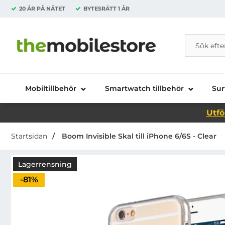
20 ÅR PÅ NÄTET
BYTESRÄTT
1 ÅR
Sök
Sök på Da
Startsidan för Danira Telecom AB
Mobiltillbehör
Smartwatch tillbehör
Sur
Utfö
Startsidan
Boom Invisible Skal till iPhone 6/6S - Clear
Lagerrensning
Priset är nedsatt med
-81%