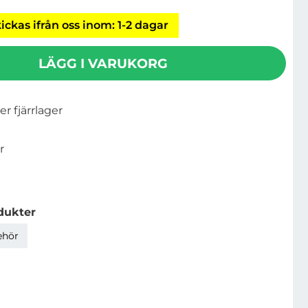
ickas ifrån oss inom: 1-2 dagar
LÄGG I VARUKORG
ler fjärrlager
r
dukter
ehör