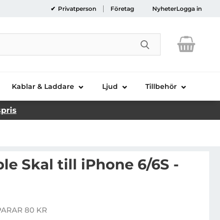
Privatperson
Företag
Nyheter
Logga in
Genomför sökni
Kablar & Laddare
Ljud
Tillbehör
spris
le Skal till iPhone 6/6S -
om Invisible Skal till iPhone 6/6S - Clear
PARAR 80 KR
ris