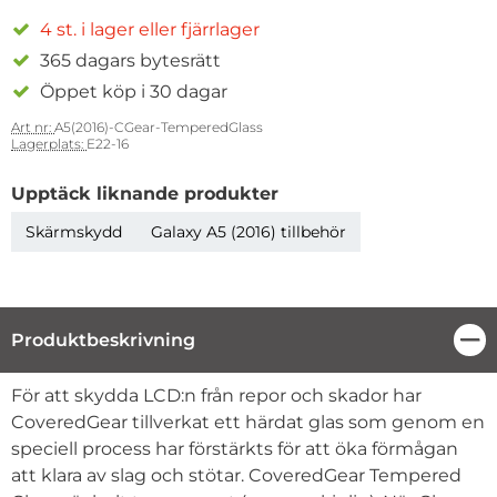
4 st. i lager eller fjärrlager
365 dagars bytesrätt
Öppet köp i 30 dagar
Art nr:
A5(2016)-CGear-TemperedGlass
Lagerplats:
E22-16
Upptäck liknande produkter
Skärmskydd
Galaxy A5 (2016) tillbehör
Produktbeskrivning
Stä
Produktbeskrivning
För att skydda LCD:n från repor och skador har
CoveredGear tillverkat ett härdat glas som genom en
speciell process har förstärkts för att öka förmågan
att klara av slag och stötar. CoveredGear Tempered