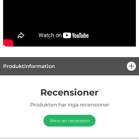
Produktinformation
öpp
Recensioner
Produkten har inga recensioner
Skriv en recension