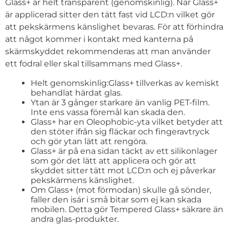
Glass+ är helt transparent (genomskinlig). När Glass+
är applicerad sitter den tätt fast vid LCD:n vilket gör
att pekskärmens känslighet bevaras. För att förhindra
att något kommer i kontakt med kanterna på
skärmskyddet rekommenderas att man använder
ett fodral eller skal tillsammans med Glass+.
Helt genomskinlig:Glass+ tillverkas av kemiskt
behandlat härdat glas.
Ytan är 3 gånger starkare än vanlig PET-film.
Inte ens vassa föremål kan skada den.
Glass+ har en Oleophobic-yta vilket betyder att
den stöter ifrån sig fläckar och fingeravtryck
och gör ytan lätt att rengöra.
Glass+ är på ena sidan täckt av ett silikonlager
som gör det lätt att applicera och gör att
skyddet sitter tätt mot LCD:n och ej påverkar
pekskärmens känslighet.
Om Glass+ (mot förmodan) skulle gå sönder,
faller den isär i små bitar som ej kan skada
mobilen. Detta gör Tempered Glass+ säkrare än
andra glas-produkter.