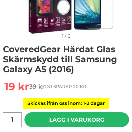
1
/
6
CoveredGear Härdat Glas
Skärmskydd till Samsung
Galaxy A5 (2016)
Handla denna produkt CoveredGear Härdat Glas Skärms
rea pris
19 kr
39 kr
DU SPARAR 20 KR
tidigare pris
Skickas ifrån oss inom: 1-2 dagar
antal
LÄGG I VARUKORG