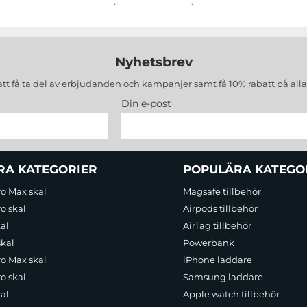
venskt företag.
Deras produkter håller hög kvalite och
Nyhetsbrev
att få ta del av erbjudanden och kampanjer samt få 10% rabatt på all
Din e-post
RA KATEGORIER
POPULÄRA KATEGO
ro Max skal
Magsafe tillbehör
o skal
Airpods tillbehör
al
AirTag tillbehör
skal
Powerbank
ro Max skal
iPhone laddare
o skal
Samsung laddare
al
Apple watch tillbehör