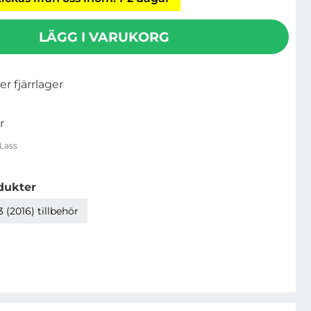
LÄGG I VARUKORG
ler fjärrlager
r
Lass
dukter
 (2016) tillbehör