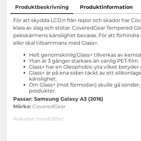
Produktbeskrivning
Produktinformation
Produktbeskrivning
För att skydda LCD:n från repor och skador har Cov
klara av slag och stötar. CoveredGear Tempered Glass
pekskärmens känslighet bevaras. För att förhind
eller skal tillsammans med Glass+.
Helt genomskinlig:Glass+ tillverkas av kemis
Ytan är 3 gånger starkare än vanlig PET-film.
Glass+ har en Oleophobic-yta vilket betyder at
Glass+ är på ena sidan täckt av ett silikonla
känslighet.
Om Glass+ (mot förmodan) skulle gå sönder, f
produkter.
Passar: Samsung Galaxy A3 (2016)
Märke:
CoveredGear
Paketet innehåller:
- 1 st CoveredGear Tempered Glass+ (härdat glas)
- 1 st mikrofiberduk för rengöring av skärmen.