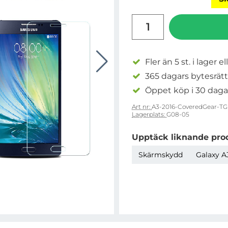
antal
Fler än 5 st. i lager el
365 dagars bytesrätt
Öppet köp i 30 daga
Art nr:
A3-2016-CoveredGear-TG
Lagerplats:
G08-05
Upptäck liknande pro
Skärmskydd
Galaxy A3