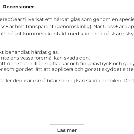
Recensioner
eredGear tillverkat ett härdat glas som genom en speciell
+ är helt transparent (genomskinlig). När Glass+ är applic
ra att något kommer i kontakt med kanterna på skärmsk
kt behandlat härdat glas.
 Inte ens vassa föremål kan skada den.
t den stöter ifrån sig fläckar och fingeravtryck och gör y
ger som gör det lätt att applicera och gör att skyddet si
aller den isär i små bitar som ej kan skada mobilen. Det
Läs mer