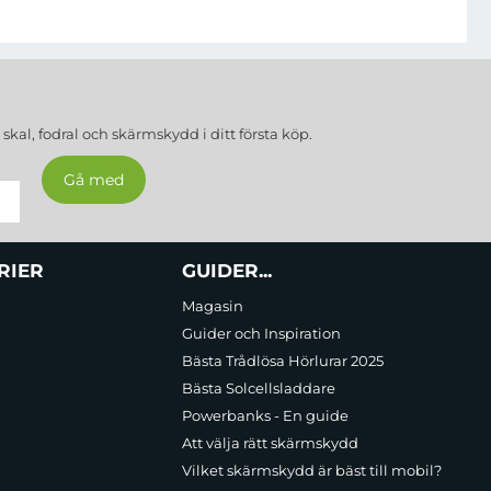
 är designade i Sverige med Svenska kunders
a
skal, fodral och skärmskydd
i ditt första köp.
RIER
GUIDER...
Magasin
Guider och Inspiration
Bästa Trådlösa Hörlurar 2025
Bästa Solcellsladdare
Powerbanks - En guide
Att välja rätt skärmskydd
Vilket skärmskydd är bäst till mobil?