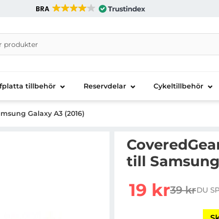
BRA
nira Telecom AB
fplatta tillbehör
Reservdelar
Cykeltillbehör
amsung Galaxy A3 (2016)
CoveredGear
till Samsung
Handla denna produkt C
rea pris
19 kr
39 kr
DU S
tidigare p
Sk