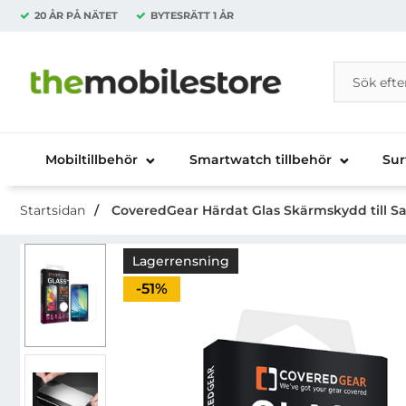
20 ÅR PÅ NÄTET
BYTESRÄTT
1 ÅR
Sök
Sök på Da
Startsidan för Danira Telecom AB
Mobiltillbehör
Smartwatch tillbehör
Sur
Startsidan
CoveredGear Härdat Glas Skärmskydd till S
Lagerrensning
Priset är nedsatt med
-51%