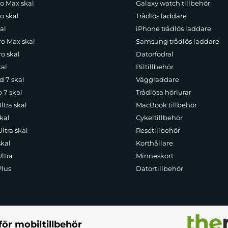
ro Max skal
Galaxy watch tillbehör
o skal
Trådlös laddare
al
iPhone trådlös laddare
ro Max skal
Samsung trådlös laddare
o skal
Datorfodral
kal
Biltillbehör
d 7 skal
Väggladdare
p 7 skal
Trådlösa hörlurar
ltra skal
MacBook tillbehör
kal
Cykeltillbehör
ltra skal
Resetillbehör
skal
Korthållare
ltra
Minneskort
Plus
Datortillbehör
för mobiltillbehör