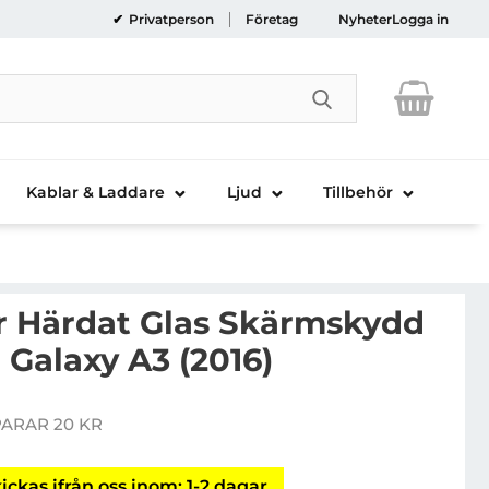
Privatperson
Företag
Nyheter
Logga in
Genomför sökni
Kablar & Laddare
Ljud
Tillbehör
 Härdat Glas Skärmskydd
 Galaxy A3 (2016)
overedGear Härdat Glas Skärmskydd till Samsung Galax
PARAR 20 KR
ris
ickas ifrån oss inom: 1-2 dagar