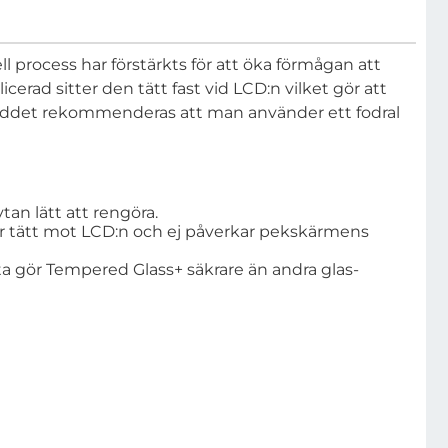
 process har förstärkts för att öka förmågan att
erad sitter den tätt fast vid LCD:n vilket gör att
yddet rekommenderas att man använder ett fodral
tan lätt att rengöra.
tter tätt mot LCD:n och ej påverkar pekskärmens
ta gör Tempered Glass+ säkrare än andra glas-