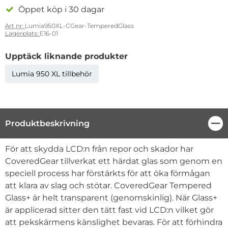
Öppet köp i 30 dagar
Art nr:
Lumia950XL-CGear-TemperedGlass
Lagerplats:
E16-01
Upptäck liknande produkter
Lumia 950 XL tillbehör
Produktbeskrivning
Stä
Produktbeskrivning
För att skydda LCD:n från repor och skador har
CoveredGear tillverkat ett härdat glas som genom en
speciell process har förstärkts för att öka förmågan
att klara av slag och stötar. CoveredGear Tempered
Glass+ är helt transparent (genomskinlig). När Glass+
är applicerad sitter den tätt fast vid LCD:n vilket gör
att pekskärmens känslighet bevaras. För att förhindra