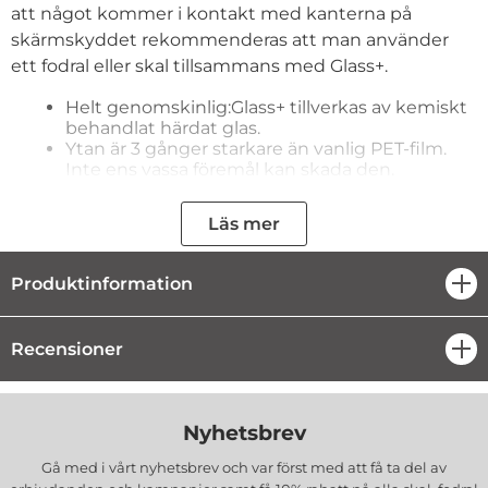
att något kommer i kontakt med kanterna på
skärmskyddet rekommenderas att man använder
ett fodral eller skal tillsammans med Glass+.
Helt genomskinlig:Glass+ tillverkas av kemiskt
behandlat härdat glas.
Ytan är 3 gånger starkare än vanlig PET-film.
Inte ens vassa föremål kan skada den.
Glass+ har en Oleophobic-yta vilket betyder att
den stöter ifrån sig fläckar och fingeravtryck
Läs mer
och gör ytan lätt att rengöra.
Glass+ är på ena sidan täckt av ett silikonlager
som gör det lätt att applicera och gör att
Produktinformation
öpp
skyddet sitter tätt mot LCD:n och ej påverkar
pekskärmens känslighet.
Om Glass+ (mot förmodan) skulle gå sönder,
Recensioner
öpp
faller den isär i små bitar som ej kan skada
mobilen. Detta gör Tempered Glass+ säkrare än
andra glas-produkter.
Nyhetsbrev
Passar:
Microsoft Lumia 950 XL
Gå med i vårt nyhetsbrev och var först med att få ta del av
Märke:
CoveredGear