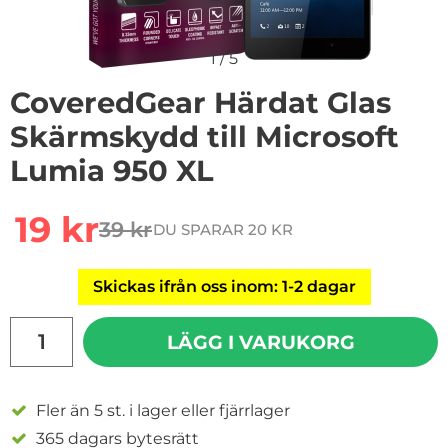
1
/
5
CoveredGear Härdat Glas
Skärmskydd till Microsoft
Lumia 950 XL
Handla denna produkt CoveredGear Härdat Glas Skärms
rea pris
19 kr
39 kr
DU SPARAR 20 KR
tidigare pris
Skickas ifrån oss inom: 1-2 dagar
antal
LÄGG I VARUKORG
Fler än 5 st. i lager eller fjärrlager
365 dagars bytesrätt