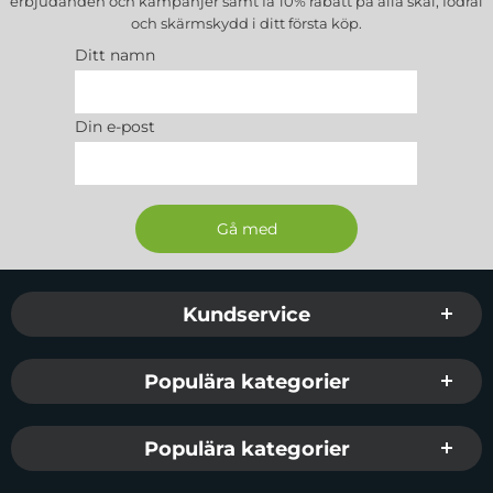
erbjudanden och kampanjer samt få 10% rabatt på alla
skal, fodral
och skärmskydd
i ditt första köp.
Paketet innehåller:
- 1 st CoveredGear Tempered Glass+ (härdat glas)
Ditt namn
- 1 st mikrofiberduk för rengöring av skärmen.
- 1 st alkoholrengöring för rengöring av skärmen
Din e-post
Glass+ är en produkt från CoveredGear som är ett
Svenskt företag.
Deras produkter håller hög kvalite
och är designade i Sverige med Svenska kunders
behov i åtanke.
Sidfot Blandad info och länkar
Kundservice
Populära kategorier
Populära kategorier