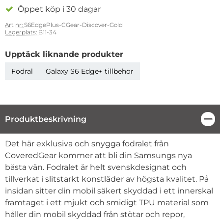
Öppet köp i 30 dagar
Art nr:
S6EdgePlus-CGear-Discover-Gold
Lagerplats:
B11-34
Upptäck liknande produkter
Fodral
Galaxy S6 Edge+ tillbehör
Produktbeskrivning
Stä
Produktbeskrivning
Det här exklusiva och snygga fodralet från
CoveredGear kommer att bli din Samsungs nya
bästa vän. Fodralet är helt svenskdesignat och
tillverkat i slitstarkt konstläder av högsta kvalitet. På
insidan sitter din mobil säkert skyddad i ett innerskal
framtaget i ett mjukt och smidigt TPU material som
håller din mobil skyddad från stötar och repor,