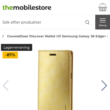
Startsidan för Danira Telecom AB
Sök
Sök på Danira Telecom AB
Genomför
Meny
CoveredGear Discover Wallet till Samsung Galaxy S6 Edge+ (
Lagerrensning
Priset är nedsatt med
-87%