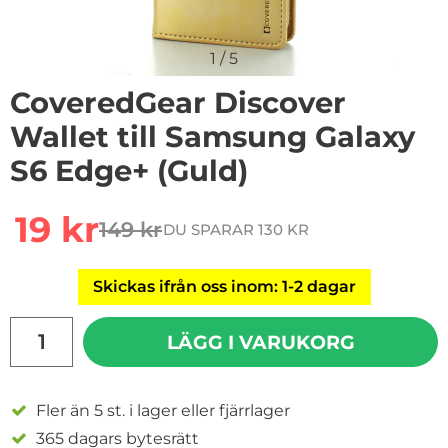
1
/
5
CoveredGear Discover
Wallet till Samsung Galaxy
S6 Edge+ (Guld)
Handla denna produkt CoveredGear Discover Wallet ti
rea pris
19 kr
149 kr
DU SPARAR 130 KR
tidigare pris
Skickas ifrån oss inom: 1-2 dagar
antal
LÄGG I VARUKORG
Fler än 5 st. i lager eller fjärrlager
365 dagars bytesrätt