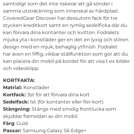
samtidigt som det inte riskerar att gå sönder i
samma utsträckning som innerskal av hårdplast.
CoveredGear Discover har dessutom fack för tre
stycken kreditkort samt en rymlig sedelficka där du
kan förvara dina kontanter och kvitton. Fodralets
mjuka yta i konstläder ger en det en lyxig och stilren
design med en mjuk, behaglig ytfinish. Fodralet
har även en fiffig, vikbar ställfunktion som gör att du
kan placera din mobil på bordet för att visa t ex bilder
och videoklipp.
KORTFAKTA:
Matrial:
Konstläder
Kortfack:
3st för att förvara dina kort
Sedelfack:
1st (för kontanter eller fler kort)
Stängning:
Stängs med smidig frontlucka som
skyddar framsidan av din mobil
Färg
: Guld
Passar:
Samsung Galaxy S6 Edge+