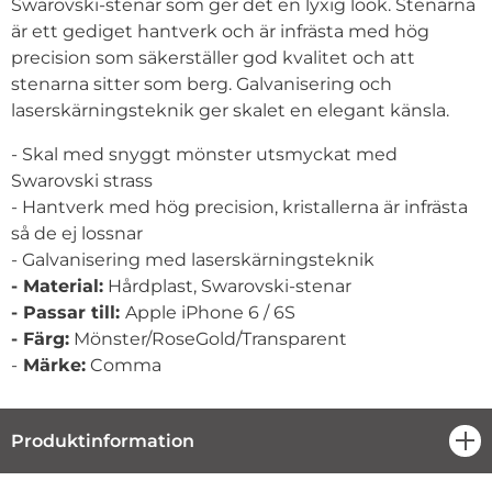
Swarovski-stenar som ger det en lyxig look. Stenarna
är ett gediget hantverk och är infrästa med hög
precision som säkerställer god kvalitet och att
stenarna sitter som berg. Galvanisering och
laserskärningsteknik ger skalet en elegant känsla.
- Skal med snyggt mönster utsmyckat med
Swarovski strass
- Hantverk med hög precision, kristallerna är infrästa
så de ej lossnar
- Galvanisering med laserskärningsteknik
- Material:
Hårdplast, Swarovski-stenar
- Passar till:
Apple iPhone 6 / 6S
- Färg:
Mönster/RoseGold/Transparent
-
Märke:
Comma
Produktinformation
öpp