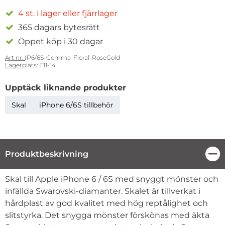
4 st. i lager eller fjärrlager
365 dagars bytesrätt
Öppet köp i 30 dagar
Art nr:
IP6/6S-Comma-Floral-RoseGold
Lagerplats:
E11-14
Upptäck liknande produkter
Skal
iPhone 6/6S tillbehör
Produktbeskrivning
Stä
Produktbeskrivning
Skal till Apple iPhone 6 / 6S med snyggt mönster och
infällda Swarovski-diamanter. Skalet är tillverkat i
hårdplast av god kvalitet med hög reptålighet och
slitstyrka. Det snygga mönster förskönas med äkta