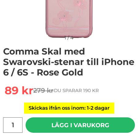
1
/
4
Comma Skal med
Swarovski-stenar till iPhone
6 / 6S - Rose Gold
Handla denna produkt Comma Skal med Swarovski-stenar
rea pris
89 kr
279 kr
DU SPARAR 190 KR
tidigare pris
Skickas ifrån oss inom: 1-2 dagar
antal
LÄGG I VARUKORG