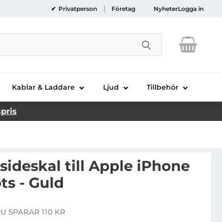
Privatperson
Företag
Nyheter
Logga in
Genomför sökni
Kablar & Laddare
Ljud
Tillbehör
spris
deskal till Apple iPhone
ts - Guld
OMMA Baksideskal till Apple iPhone 6(S) Plus- Dots - G
U SPARAR 110 KR
e pris