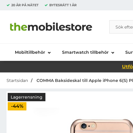
20 ÅR PÅ NÄTET
BYTESRÄTT
1 ÅR
Sök
Sök på Da
Startsidan för Danira Telecom AB
Mobiltillbehör
Smartwatch tillbehör
Sur
Utfö
Startsidan
COMMA Baksideskal till Apple iPhone 6(S) Pl
Lagerrensning
Priset är nedsatt med
-44%