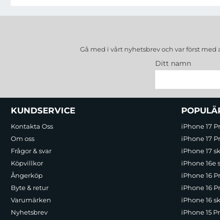
Gå med i vårt nyhetsbrev och var först med 
Ditt namn
Sidfot Blandad info och länkar
KUNDSERVICE
POPULÄ
Kontakta Oss
iPhone 17 P
Om oss
iPhone 17 Pr
Frågor & svar
iPhone 17 sk
Köpvillkor
iPhone 16e 
Ångerköp
iPhone 16 P
Byte & retur
iPhone 16 Pr
Varumärken
iPhone 16 sk
Nyhetsbrev
iPhone 15 P