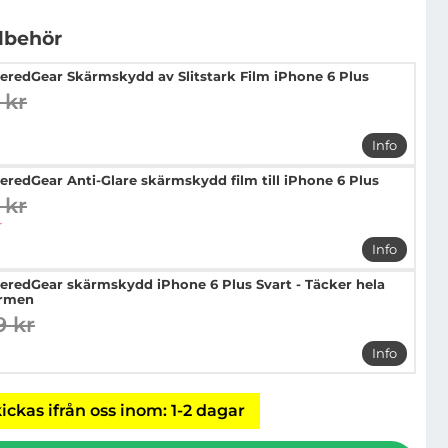
llbehör
eredGear Skärmskydd av Slitstark Film iPhone 6 Plus
 kr
digare pris
pris
Info
mer info 
eredGear Anti-Glare skärmskydd film till iPhone 6 Plus
 kr
digare pris
pris
r
Info
mer info 
eredGear skärmskydd iPhone 6 Plus Svart - Täcker hela
rmen
9 kr
digare pris
pris
Info
mer info 
ickas ifrån oss inom: 1-2 dagar