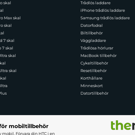
o skal
Trådlös laddare
al
iPhone trådlös laddare
ro Max skal
Samsung trådlös laddare
o skal
Datorfodral
kal
Biltillbehör
d 7 skal
Väggladdare
p 7 skal
Trådlösa hörlurar
ltra skal
MacBook tillbehör
kal
Cykeltillbehör
ltra skal
Resetillbehör
skal
Korthållare
ltra
Minneskort
Plus
Datortillbehör
för mobiltillbehör
 mobil. Förvara din HTC i en