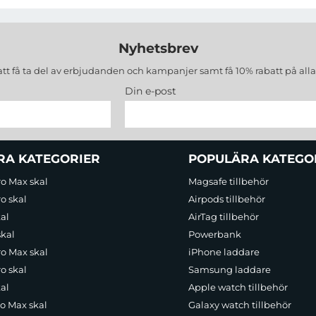
Nyhetsbrev
att få ta del av erbjudanden och kampanjer samt få 10% rabatt på all
Din e-post
RA KATEGORIER
POPULÄRA KATEGO
ro Max skal
Magsafe tillbehör
o skal
Airpods tillbehör
al
AirTag tillbehör
skal
Powerbank
ro Max skal
iPhone laddare
o skal
Samsung laddare
al
Apple watch tillbehör
ro Max skal
Galaxy watch tillbehör