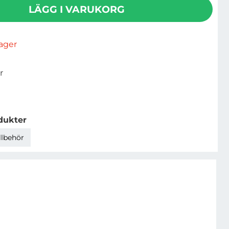
LÄGG I VARUKORG
rlager
r
dukter
llbehör