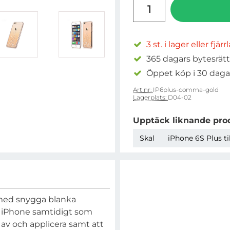
antal
3 st. i lager eller fjär
365 dagars bytesrätt
Öppet köp i 30 daga
Art nr:
IP6plus-comma-gold
Lagerplats:
D04-02
Upptäck liknande pro
Skal
iPhone 6S Plus ti
st med snygga blanka
din iPhone samtidigt som
a av och applicera samt att