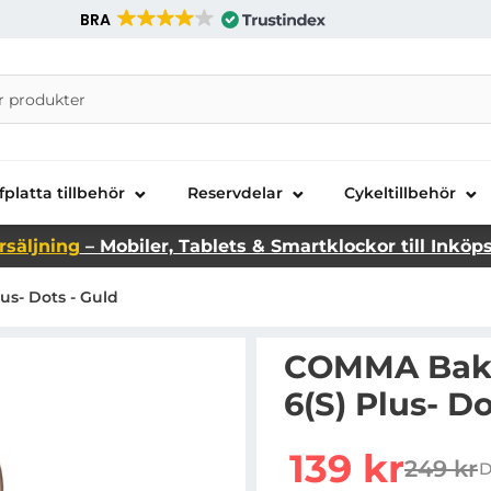
BRA
nira Telecom AB
fplatta tillbehör
Reservdelar
Cykeltillbehör
rsäljning
– Mobiler, Tablets & Smartklockor till Inköp
us- Dots - Guld
COMMA Baksi
6(S) Plus- Do
Handla denna produkt C
rea pris
139 kr
249 kr
D
tidigar