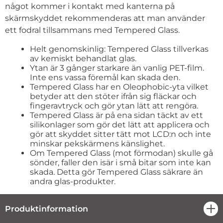
något kommer i kontakt med kanterna på
skärmskyddet rekommenderas att man använder
ett fodral tillsammans med Tempered Glass.
Helt genomskinlig: Tempered Glass tillverkas
av kemiskt behandlat glas.
Ytan är 3 gånger starkare än vanlig PET-film.
Inte ens vassa föremål kan skada den.
Tempered Glass har en Oleophobic-yta vilket
betyder att den stöter ifrån sig fläckar och
fingeravtryck och gör ytan lätt att rengöra.
Tempered Glass är på ena sidan täckt av ett
silikonlager som gör det lätt att applicera och
gör att skyddet sitter tätt mot LCD:n och inte
minskar pekskärmens känslighet.
Om Tempered Glass (mot förmodan) skulle gå
sönder, faller den isär i små bitar som inte kan
skada. Detta gör Tempered Glass säkrare än
andra glas-produkter.
Produktinformation
öpp