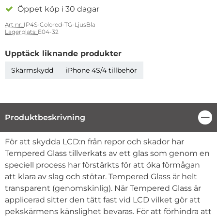
Öppet köp i 30 dagar
Art nr:
IP4S-Colored-TG-LjusBla
Lagerplats:
E04-32
Upptäck liknande produkter
Skärmskydd
iPhone 4S/4 tillbehör
Produktbeskrivning
Stä
Produktbeskrivning
För att skydda LCD:n från repor och skador har
Tempered Glass tillverkats av ett glas som genom en
speciell process har förstärkts för att öka förmågan
att klara av slag och stötar. Tempered Glass är helt
transparent (genomskinlig). När Tempered Glass är
applicerad sitter den tätt fast vid LCD vilket gör att
pekskärmens känslighet bevaras. För att förhindra att