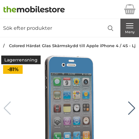
Startsidan för Danira Telecom AB
Sök
Sök på Danira Telecom AB
Genomför
Meny
Colored Härdat Glas Skärmskydd till Apple iPhone 4 / 4S - Lju
Lagerrensning
Priset är nedsatt med
-81%