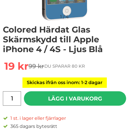
1
/
4
Colored Härdat Glas
Skärmskydd till Apple
iPhone 4 / 4S - Ljus Blå
Handla denna produkt Colored Härdat Glas Skärmskydd t
rea pris
19 kr
99 kr
DU SPARAR 80 KR
tidigare pris
Skickas ifrån oss inom: 1-2 dagar
antal
LÄGG I VARUKORG
1 st. i lager eller fjärrlager
365 dagars bytesrätt