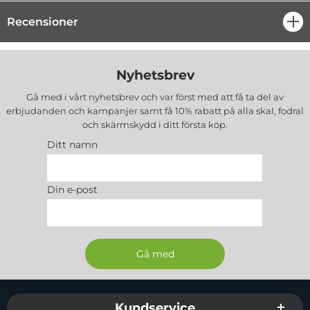
Recensioner
öpp
Nyhetsbrev
Gå med i vårt nyhetsbrev och var först med att få ta del av
erbjudanden och kampanjer samt få 10% rabatt på alla
skal, fodral
och skärmskydd
i ditt första köp.
Ditt namn
Din e-post
Sidfot Blandad info och länkar
Kundservice