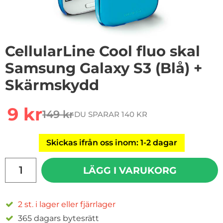
CellularLine Cool fluo skal
Samsung Galaxy S3 (Blå) +
Skärmskydd
Handla denna produkt CellularLine Cool fluo skal Sam
rea pris
9 kr
149 kr
DU SPARAR 140 KR
tidigare pris
Skickas ifrån oss inom: 1-2 dagar
antal
LÄGG I VARUKORG
2 st. i lager eller fjärrlager
365 dagars bytesrätt