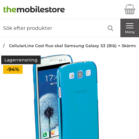
Startsidan för Danira Telecom AB
Sök
Sök på Danira Telecom AB
Genomför
Meny
CellularLine Cool fluo skal Samsung Galaxy S3 (Blå) + Skärms
Lagerrensning
Priset är nedsatt med
-94%