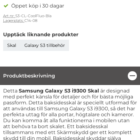
Öppet köp i 30 dagar
Art nr:
S3-CL-CoolFluo-Bla
Lagerplats:
C14-08
Upptäck liknande produkter
Skal
Galaxy S3 tillbehör
Produktbeskrivning
Stä
Produktbeskrivning
Detta
Samsung Galaxy S3 i9300 Skal
är designad
med perfekt känsla för detaljer och för bästa möjliga
passform. Detta baksidesskal är speciellt utformad för
att användas till Samsung Galaxy S3 i9300, så det har
perfekta uttag för alla portar, högtalare och kameror.
Du kan komma åt alla funktionerna i mobilen utan
att behöva ta bort skalet. Ett baksidesskal
tillsammans med ett Skärmskydd ger ett komplett
skydd till din mobil. Baksidesskal skyddar själva