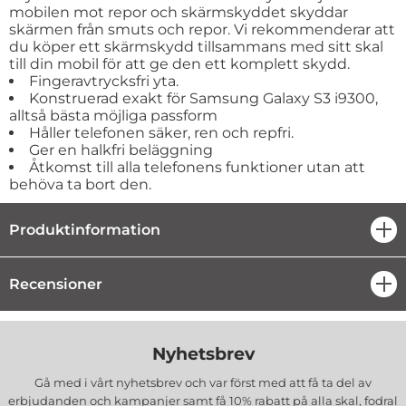
mobilen mot repor och skärmskyddet skyddar
skärmen från smuts och repor. Vi rekommenderar att
du köper ett skärmskydd tillsammans med sitt skal
till din mobil för att ge den ett komplett skydd.
Fingeravtrycksfri yta.
Konstruerad exakt för Samsung Galaxy S3 i9300,
alltså bästa möjliga passform
Håller telefonen säker, ren och repfri.
Ger en halkfri beläggning
Åtkomst till alla telefonens funktioner utan att
behöva ta bort den.
Produktinformation
öpp
Recensioner
öpp
Nyhetsbrev
Gå med i vårt nyhetsbrev och var först med att få ta del av
erbjudanden och kampanjer samt få 10% rabatt på alla
skal, fodral