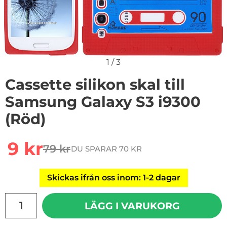
1
/
3
Cassette silikon skal till
Samsung Galaxy S3 i9300
(Röd)
Handla denna produkt Cassette silikon skal till Samsu
rea pris
9 kr
79 kr
DU SPARAR 70 KR
tidigare pris
Skickas ifrån oss inom: 1-2 dagar
antal
LÄGG I VARUKORG