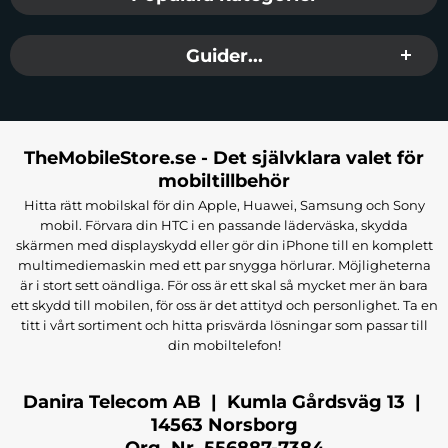
Guider...
TheMobileStore.se - Det självklara valet för
mobiltillbehör
Hitta rätt mobilskal för din Apple, Huawei, Samsung och Sony
mobil. Förvara din HTC i en passande läderväska, skydda
skärmen med displayskydd eller gör din iPhone till en komplett
multimediemaskin med ett par snygga hörlurar. Möjligheterna
är i stort sett oändliga. För oss är ett skal så mycket mer än bara
ett skydd till mobilen, för oss är det attityd och personlighet. Ta en
titt i vårt sortiment och hitta prisvärda lösningar som passar till
din mobiltelefon!
Danira Telecom AB | Kumla Gårdsväg 13 |
14563 Norsborg
Org. Nr. 556887-7384