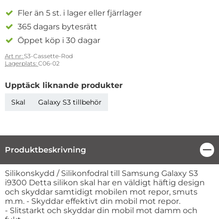
Fler än 5 st. i lager eller fjärrlager
365 dagars bytesrätt
Öppet köp i 30 dagar
Art nr:
S3-Cassette-Rod
Lagerplats:
C06-02
Upptäck liknande produkter
Skal
Galaxy S3 tillbehör
Produktbeskrivning
Stä
Produktbeskrivning
Silikonskydd / Silikonfodral till Samsung Galaxy S3
i9300 Detta silikon skal har en väldigt häftig design
och skyddar samtidigt mobilen mot repor, smuts
m.m. - Skyddar effektivt din mobil mot repor.
- Slitstarkt och skyddar din mobil mot damm och