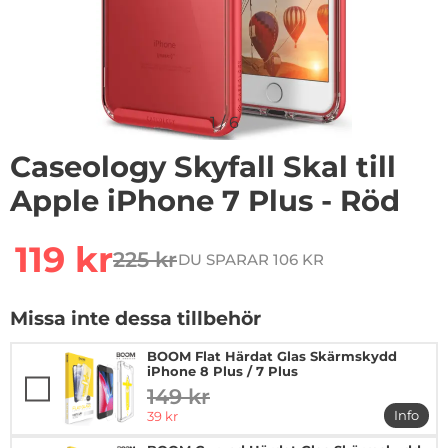
1
/
6
Caseology Skyfall Skal till
Apple iPhone 7 Plus - Röd
Handla denna produkt Caseology Skyfall Skal till Apple
rea pris
119 kr
225 kr
DU SPARAR 106 KR
tidigare pris
Missa inte dessa tillbehör
BOOM Flat Härdat Glas Skärmskydd
iPhone 8 Plus / 7 Plus
149 kr
tidigare pris
rea pris
Info
39 kr
mer in