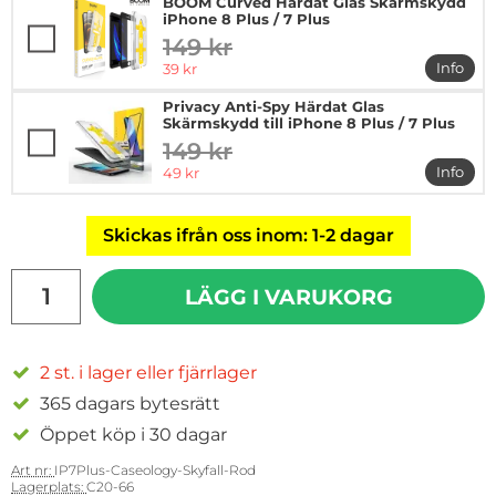
BOOM Curved Härdat Glas Skärmskydd
iPhone 8 Plus / 7 Plus
149 kr
tidigare pris
rea pris
Info
39 kr
mer in
Privacy Anti-Spy Härdat Glas
Skärmskydd till iPhone 8 Plus / 7 Plus
149 kr
tidigare pris
rea pris
Info
49 kr
mer in
Skickas ifrån oss inom: 1-2 dagar
antal
LÄGG I VARUKORG
2 st. i lager eller fjärrlager
365 dagars bytesrätt
Öppet köp i 30 dagar
Art nr:
IP7Plus-Caseology-Skyfall-Rod
Lagerplats:
C20-66