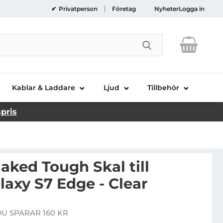
Privatperson
Företag
Nyheter
Logga in
Genomför sökni
Kablar & Laddare
Ljud
Tillbehör
spris
aked Tough Skal till
axy S7 Edge - Clear
ase-Mate Naked Tough Skal till Samsung Galaxy S7 Edg
DU SPARAR 160 KR
e pris