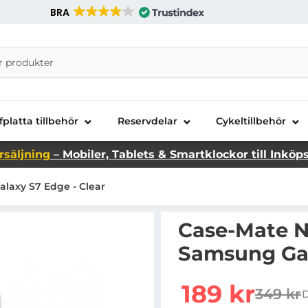
BRA
nira Telecom AB
fplatta tillbehör
Reservdelar
Cykeltillbehör
rsäljning
– Mobiler, Tablets & Smartklockor till Inköp
laxy S7 Edge - Clear
Case-Mate N
Samsung Gal
Handla denna produkt C
rea pris
189 kr
349 kr
tidigar