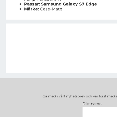
Passar:
Samsung Galaxy S7 Edge
Märke:
Case-Mate
Gå med i vårt nyhetsbrev och var först med 
Ditt namn