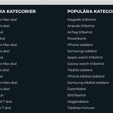
RA KATEGORIER
POPULÄRA KATEGO
ro Max skal
Magsafe tillbehör
o skal
Airpods tillbehör
al
AirTag tillbehör
skal
Powerbank
ro Max skal
iPhone laddare
o skal
Samsung laddare
al
Apple watch tillbehör
ro Max skal
Galaxy watch tillbehör
o skal
Trådlös laddare
al
iPhone trådlös laddare
ro Max skal
Samsung trådlös laddare
o skal
Datorfodral
kal
Biltillbehör
d 7 skal
Väggladdare
p 7 skal
Trådlösa hörlurar