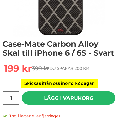
1
/
7
Case-Mate Carbon Alloy
Skal till iPhone 6 / 6S - Svart
rea pris
199 kr
399 kr
DU SPARAR 200 KR
tidigare pris
Skickas ifrån oss inom: 1-2 dagar
antal
LÄGG I VARUKORG
1 st. i lager eller fjärrlager