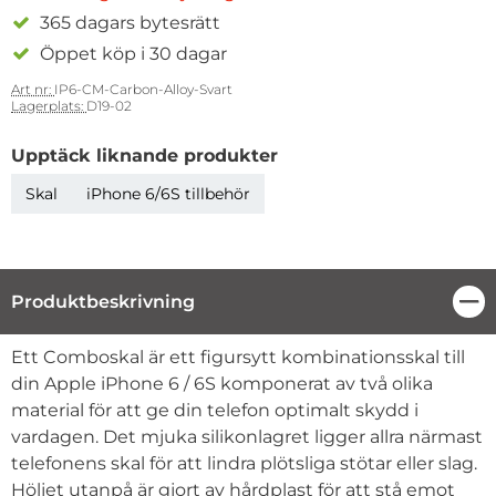
365 dagars bytesrätt
Öppet köp i 30 dagar
Art nr:
IP6-CM-Carbon-Alloy-Svart
Lagerplats:
D19-02
Upptäck liknande produkter
Skal
iPhone 6/6S tillbehör
Produktbeskrivning
Stä
Produktbeskrivning
Ett Comboskal är ett figursytt kombinationsskal till
din Apple iPhone 6 / 6S komponerat av två olika
material för att ge din telefon optimalt skydd i
vardagen. Det mjuka silikonlagret ligger allra närmast
telefonens skal för att lindra plötsliga stötar eller slag.
Höljet utanpå är gjort av hårdplast för att stå emot