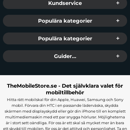
Kundservice
Populära kategorier
Populära kategorier
Guider...
TheMobileStore.se - Det självklara valet för
mobiltillbehör
Hitta rätt mobilskal för din Apple, Huawei, Samsung och Sony
mobil. Förvara din HTC i en passande läderväska, skydda
skärmen med displayskydd eller gör din iPhone till en komplett
multimediemaskin med ett par snygga hörlurar. Möjligheterna
är i stort sett oändliga. För oss är ett skal så mycket mer än bara
ett skydd till mobilen, för oss är det attityd och personlighet. Ta en