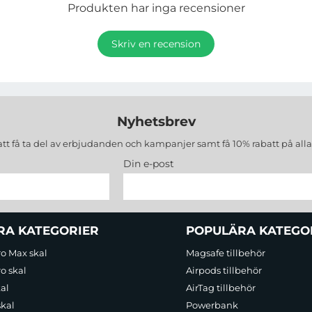
Produkten har inga recensioner
Skriv en recension
Nyhetsbrev
att få ta del av erbjudanden och kampanjer samt få 10% rabatt på all
Din e-post
RA KATEGORIER
POPULÄRA KATEGO
ro Max skal
Magsafe tillbehör
o skal
Airpods tillbehör
al
AirTag tillbehör
skal
Powerbank