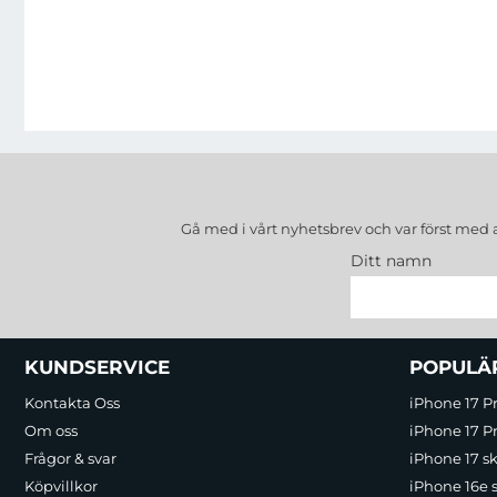
Gå med i vårt nyhetsbrev och var först med 
Ditt namn
Sidfot Blandad info och länkar
KUNDSERVICE
POPULÄ
Kontakta Oss
iPhone 17 P
Om oss
iPhone 17 Pr
Frågor & svar
iPhone 17 sk
Köpvillkor
iPhone 16e 