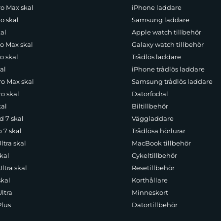
ro Max skal
iPhone laddare
o skal
Samsung laddare
al
Apple watch tillbehör
ro Max skal
Galaxy watch tillbehör
o skal
Trådlös laddare
al
iPhone trådlös laddare
ro Max skal
Samsung trådlös laddare
o skal
Datorfodral
kal
Biltillbehör
d 7 skal
Väggladdare
p 7 skal
Trådlösa hörlurar
ltra skal
MacBook tillbehör
kal
Cykeltillbehör
ltra skal
Resetillbehör
skal
Korthållare
ltra
Minneskort
Plus
Datortillbehör