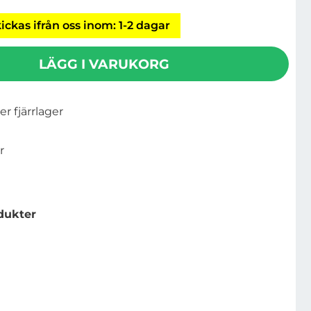
ickas ifrån oss inom: 1-2 dagar
LÄGG I VARUKORG
ler fjärrlager
r
dukter