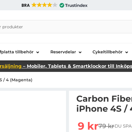
BRA
nira Telecom AB
fplatta tillbehör
Reservdelar
Cykeltillbehör
rsäljning
– Mobiler, Tablets & Smartklockor till Inköp
S / 4 (Magenta)
Carbon Fiber
iPhone 4S /
Handla denna produkt C
rea pris
9 kr
79 kr
DU SPA
tidigare pr