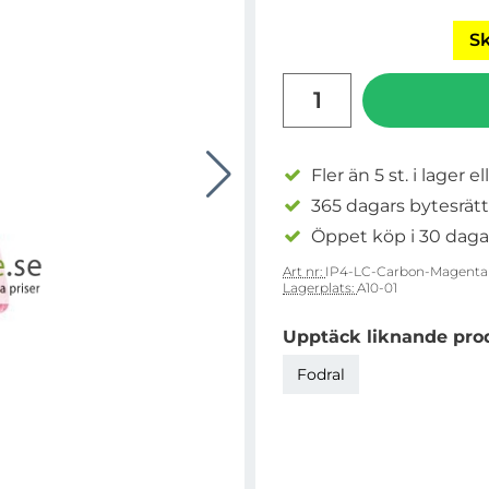
Sk
antal
Fler än 5 st. i lager el
365 dagars bytesrätt
Öppet köp i 30 daga
Art nr:
IP4-LC-Carbon-Magenta
Lagerplats:
A10-01
Upptäck liknande pro
Fodral