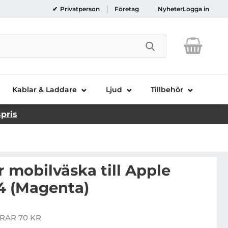
Privatperson
Företag
Nyheter
Logga in
Genomför sökni
Kablar & Laddare
Ljud
Tillbehör
spris
 mobilväska till Apple
 4 (Magenta)
arbon Fiber mobilväska till Apple iPhone 4S / 4 (Magen
RAR 70 KR
is