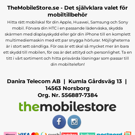
TheMobileStore.se - Det självklara valet för
mobiltillbehör
Hitta rätt mobilskal för din Apple, Huawei, Samsung och Sony
mobil. Förvara din HTC i en passande läderväska, skydda
skärmen med displayskydd eller gör din iPhone till en komplett
multimediemaskin med ett par snygga hörlurar. Möjligheterna
är i stort sett oändliga. För oss är ett skal så mycket mer än bara
ett skydd till mobilen, för oss är det attityd och personlighet. Ta en
titt i vårt sortiment och hitta prisvärda lösningar som passar till
din mobiltelefon!
Danira Telecom AB | Kumla Gårdsväg 13 |
14563 Norsborg
Org. Nr. 556887-7384