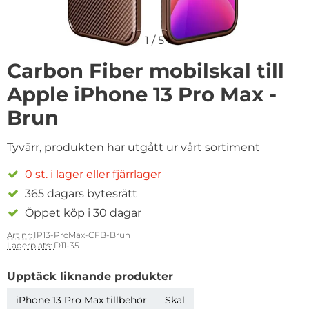
1
/
5
Carbon Fiber mobilskal till
Apple iPhone 13 Pro Max -
Brun
Tyvärr, produkten har utgått ur vårt sortiment
0 st. i lager eller fjärrlager
365 dagars bytesrätt
Öppet köp i 30 dagar
Art nr:
IP13-ProMax-CFB-Brun
Lagerplats:
D11-35
Upptäck liknande produkter
iPhone 13 Pro Max tillbehör
Skal