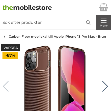
Startsidan för Danira Telecom AB
Sök
Sök på Danira Telecom AB
Genomför
Meny
n
Carbon Fiber mobilskal till Apple iPhone 13 Pro Max - Brun
VÅRREA
Priset är nedsatt med
-87%