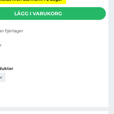
LÄGG I VARUKORG
ler fjärrlager
r
dukter
ör