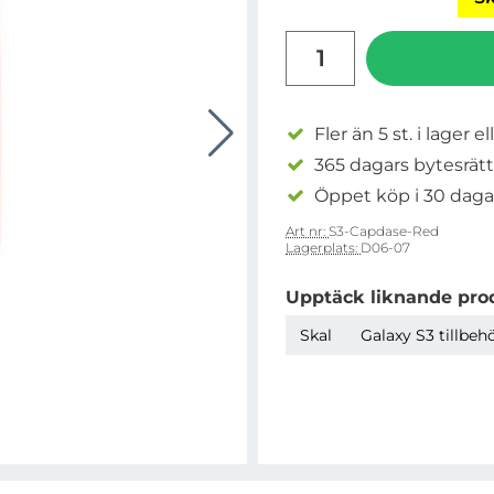
antal
Fler än 5 st. i lager el
365 dagars bytesrätt
Öppet köp i 30 daga
Art nr:
S3-Capdase-Red
Lagerplats:
D06-07
Upptäck liknande pro
Skal
Galaxy S3 tillbeh