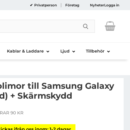
Privatperson
Företag
Nyheter
Logga in
Genomför sökni
Kablar & Laddare
Ljud
Tillbehör
imor till Samsung Galaxy
öd) + Skärmskydd
CAPDASE Polimor till Samsung Galaxy S3 i9300 (Röd) +
RAR 90 KR
is
ickas ifrån oss inom: 1-2 dagar