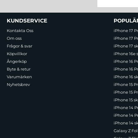
Sidfot Blandad info och länkar
KUNDSERVICE
POPULÄ
Kontakta Oss
iPhone 17 P
Om oss
iPhone 17 Pr
Frågor & svar
iPhone 17 sk
Köpvillkor
iPhone 16e 
Ångerköp
iPhone 16 P
Byte & retur
iPhone 16 Pr
Varumärken
iPhone 16 sk
Nyhetsbrev
iPhone 15 P
iPhone 15 Pr
iPhone 15 sk
iPhone 14 P
iPhone 14 Pr
iPhone 14 s
Galaxy Z Fol