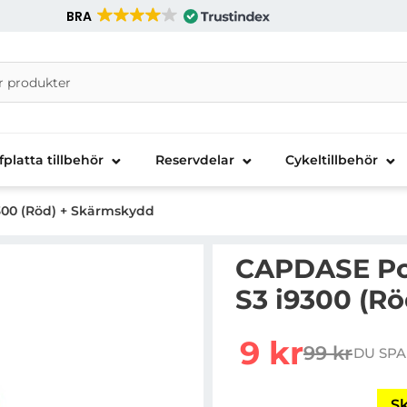
BRA
nira Telecom AB
fplatta tillbehör
Reservdelar
Cykeltillbehör
300 (Röd) + Skärmskydd
CAPDASE Pol
S3 i9300 (R
Handla denna produkt 
rea pris
9 kr
99 kr
DU SPA
tidigare pr
Sk