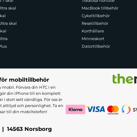
p 7 skal
Trådlösa hörlurar
ltra skal
MacBook tillbehör
kal
Cykeltillbehör
ltra skal
Resetillbehör
skal
Korthållare
ltra
Minneskort
Plus
Datortillbehör
för mobiltillbehör
 mobil. Förvara din HTC i en
ör din iPhone till en komplett
 stort sett oändliga. För oss är
et attityd och personlighet. Ta en
sar till din mobiltelefon!
 | 14563 Norsborg