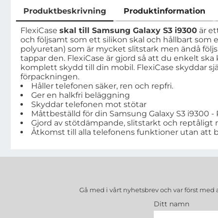
Produktbeskrivning
Produktinformation
Produktbeskrivning
FlexiCase
skal till Samsung Galaxy S3 i9300
är et
och följsamt som ett silikon skal och hållbart som e
polyuretan) som är mycket slitstark men ändå följ
tappar den. FlexiCase är gjord så att du enkelt s
komplett skydd till din mobil. FlexiCase skyddar 
förpackningen.
Håller telefonen säker, ren och repfri.
Ger en halkfri beläggning
Skyddar telefonen mot stötar
Måttbeställd för din Samsung Galaxy S3 i9300 - 
Gjord av stötdämpande, slitstarkt och reptåligt 
Åtkomst till alla telefonens funktioner utan att 
Gå med i vårt nyhetsbrev och var först med 
Ditt namn