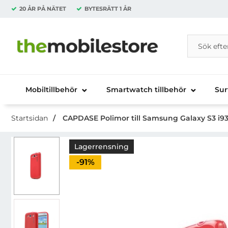
20 ÅR PÅ NÄTET
BYTESRÄTT
1 ÅR
Sök
Sök på Da
Startsidan för Danira Telecom AB
Mobiltillbehör
Smartwatch tillbehör
Sur
Startsidan
CAPDASE Polimor till Samsung Galaxy S3 i9
Lagerrensning
Priset är nedsatt med
-91%