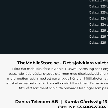
Galaxy Z Fli
Galaxy S25 U
Galaxy S25 s
Galaxy S24 U
Galaxy S24 
Galaxy S26 U
Galaxy S26 
Galaxy S26
TheMobileStore.se - Det självklara valet 
Hitta rätt mobilskal för din Apple, Huawei, Samsung och Sony
passande läderväska, skydda skärmen med displayskydd eller g
multimediemaskin med ett par snygga hörlurar. Möjligheterna är i
ett skal så mycket mer än bara ett skydd till mobilen, för oss är d
titt i vårt sortiment och hitta prisvärda lösningar som pas
Danira Telecom AB | Kumla Gårdsväg 13
Org. Nr. 556887-7384