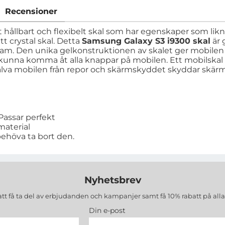
Recensioner
t hållbart och flexibelt skal som har egenskaper som liknar
tt crystal skal. Detta
Samsung Galaxy S3 i9300 skal
är 
sam. Den unika gelkonstruktionen av skalet ger mobilen
ka kunna komma åt alla knappar på mobilen. Ett mobilsk
själva mobilen från repor och skärmskyddet skyddar skär
Passar perfekt
material
behöva ta bort den.
Nyhetsbrev
att få ta del av erbjudanden och kampanjer samt få 10% rabatt på all
Din e-post