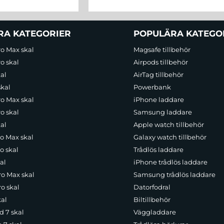
RA KATEGORIER
POPULÄRA KATEGO
ro Max skal
Magsafe tillbehör
o skal
Airpods tillbehör
al
AirTag tillbehör
skal
Powerbank
ro Max skal
iPhone laddare
o skal
Samsung laddare
al
Apple watch tillbehör
ro Max skal
Galaxy watch tillbehör
o skal
Trådlös laddare
al
iPhone trådlös laddare
ro Max skal
Samsung trådlös laddare
o skal
Datorfodral
kal
Biltillbehör
d 7 skal
Väggladdare