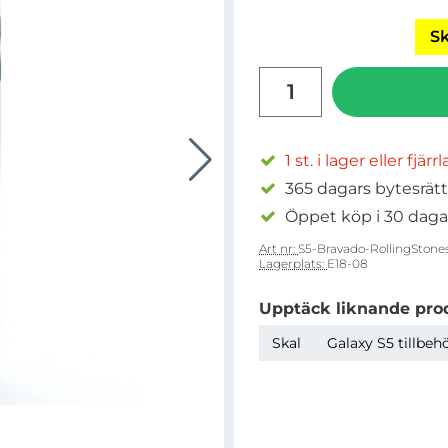
Sk
antal
1 st. i lager eller fjärr
365 dagars bytesrätt
Öppet köp i 30 daga
Art nr:
S5-Bravado-RollingStone
Lagerplats:
E18-08
Upptäck liknande pro
Skal
Galaxy S5 tillbeh