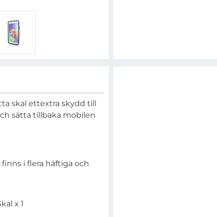
a skal ettextra skydd till
och sätta tillbaka mobilen
inns i flera häftiga och
al x 1