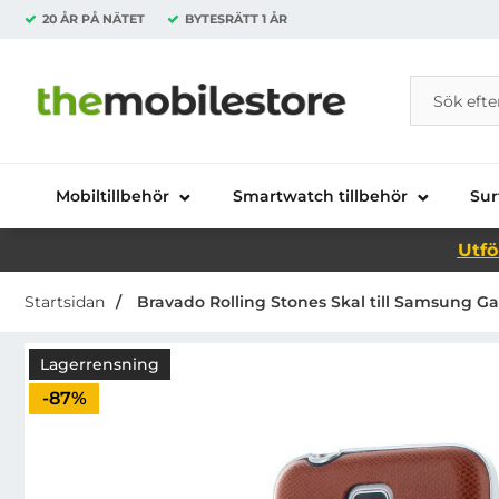
20 ÅR PÅ NÄTET
BYTESRÄTT
1 ÅR
Sök
Sök på Da
Startsidan för Danira Telecom AB
Mobiltillbehör
Smartwatch tillbehör
Sur
Utfö
Startsidan
Bravado Rolling Stones Skal till Samsung Ga
Lagerrensning
Priset är nedsatt med
-87%