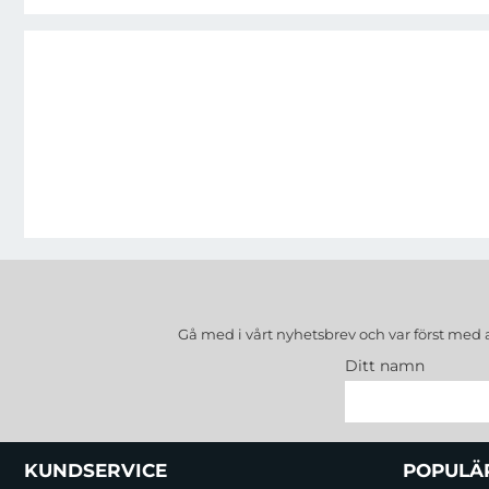
Gå med i vårt nyhetsbrev och var först med 
Ditt namn
Sidfot Blandad info och länkar
KUNDSERVICE
POPULÄ