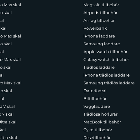
ro Max skal
Magsafe tillbehör
o skal
Airpods tillbehör
al
AirTag tillbehör
skal
Powerbank
ro Max skal
iPhone laddare
o skal
Samsung laddare
al
Apple watch tillbehör
ro Max skal
Galaxy watch tillbehör
o skal
Trådlös laddare
al
iPhone trådlös laddare
ro Max skal
Samsung trådlös laddare
o skal
Datorfodral
kal
Biltillbehör
d 7 skal
Väggladdare
p 7 skal
Trådlösa hörlurar
ltra skal
MacBook tillbehör
kal
Cykeltillbehör
ltra skal
Resetillbehör