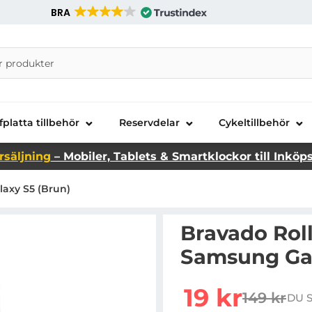
BRA
nira Telecom AB
fplatta tillbehör
Reservdelar
Cykeltillbehör
rsäljning
– Mobiler, Tablets & Smartklockor till Inköp
laxy S5 (Brun)
Bravado Roll
Samsung Gal
Handla denna produkt B
rea pris
19 kr
149 kr
DU 
tidigare p