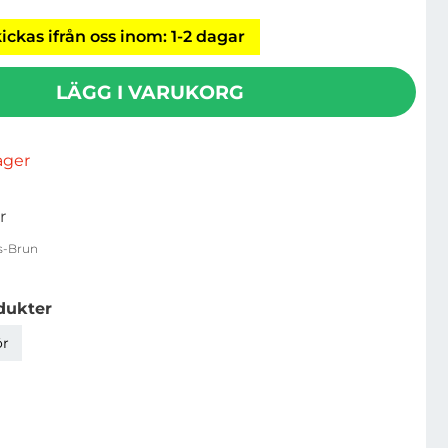
ickas ifrån oss inom: 1-2 dagar
LÄGG I VARUKORG
lager
r
s-Brun
dukter
ör