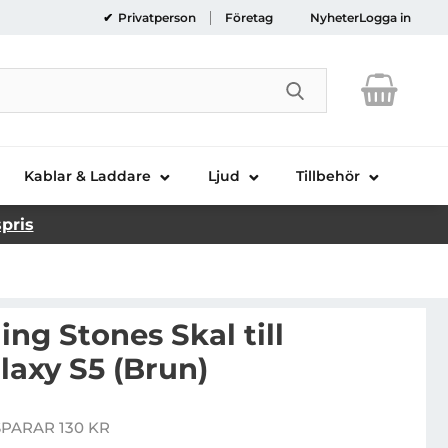
Privatperson
Företag
Nyheter
Logga in
Genomför sökni
Kablar & Laddare
Ljud
Tillbehör
spris
ing Stones Skal till
axy S5 (Brun)
ravado Rolling Stones Skal till Samsung Galaxy S5 (Brun
SPARAR 130 KR
ris