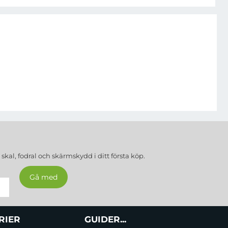
a
skal, fodral och skärmskydd
i ditt första köp.
RIER
GUIDER...