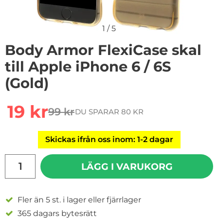
1
/
5
Body Armor FlexiCase skal
till Apple iPhone 6 / 6S
(Gold)
rea pris
19 kr
99 kr
DU SPARAR 80 KR
tidigare pris
Skickas ifrån oss inom: 1-2 dagar
antal
LÄGG I VARUKORG
Fler än 5 st. i lager eller fjärrlager
365 dagars bytesrätt