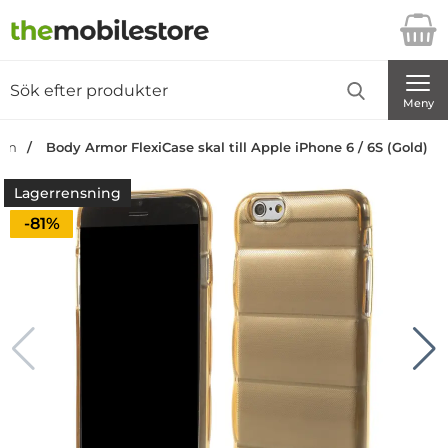
Startsidan för Danira Telecom AB
Sök
Sök på Danira Telecom AB
Genomför
Meny
dan
Body Armor FlexiCase skal till Apple iPhone 6 / 6S (Gold)
Lagerrensning
Priset är nedsatt med
-81%