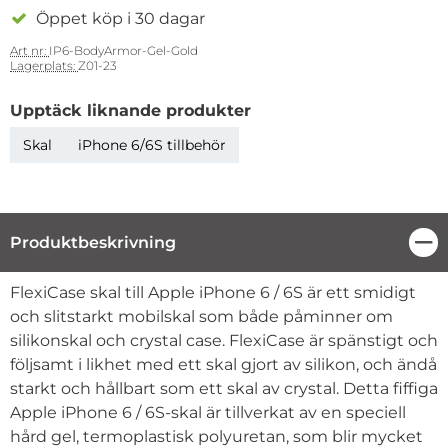
Öppet köp i 30 dagar
Art nr:
IP6-BodyArmor-Gel-Gold
Lagerplats:
Z01-23
Upptäck liknande produkter
Skal
iPhone 6/6S tillbehör
Produktbeskrivning
Stä
Produktbeskrivning
FlexiCase skal till Apple iPhone 6 / 6S är ett smidigt
och slitstarkt mobilskal som både påminner om
silikonskal och crystal case. FlexiCase är spänstigt och
följsamt i likhet med ett skal gjort av silikon, och ändå
starkt och hållbart som ett skal av crystal. Detta fiffiga
Apple iPhone 6 / 6S-skal är tillverkat av en speciell
hård gel, termoplastisk polyuretan, som blir mycket