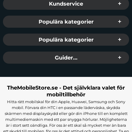
Kundservice
Populära kategorier
Populära kategorier
Guider...
TheMobileStore.se - Det självklara valet för
mobiltillbehör
Hitta rätt mobilskal för din Apple, Huawei, Samsung och Sony
mobil. Förvara din HTC i en passande läderväska, skydda
skärmen med displayskydd eller gör din iPhone till en komplett
multimediemaskin med ett par snygga hörlurar. Möjligheterna
är i stort sett oändliga. För oss är ett skal så mycket mer än bara
ett skydd till mobilen, för oss är det attityd och personlighet. Ta en