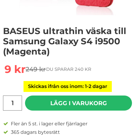
BASEUS ultrathin väska till
Samsung Galaxy S4 i9500
(Magenta)
Handla denna produkt BASEUS ultrathin väska till Sa
rea pris
9 kr
249 kr
DU SPARAR 240 KR
tidigare pris
Skickas ifrån oss inom: 1-2 dagar
antal
LÄGG I VARUKORG
Fler än 5 st. i lager eller fjärrlager
365 dagars bytesrätt