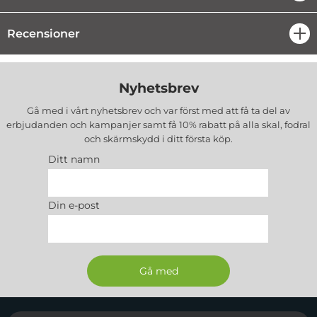
Recensioner
öpp
Nyhetsbrev
Gå med i vårt nyhetsbrev och var först med att få ta del av
erbjudanden och kampanjer samt få 10% rabatt på alla
skal, fodral
och skärmskydd
i ditt första köp.
Ditt namn
Din e-post
Sidfot Blandad info och länkar