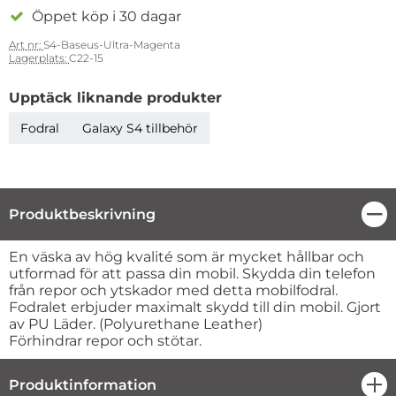
Öppet köp i 30 dagar
Art nr:
S4-Baseus-Ultra-Magenta
Lagerplats:
C22-15
Upptäck liknande produkter
Fodral
Galaxy S4 tillbehör
Produktbeskrivning
Stä
Produktbeskrivning
En väska av hög kvalité som är mycket hållbar och
utformad för att passa din mobil. Skydda din telefon
från repor och ytskador med detta mobilfodral.
Fodralet erbjuder maximalt skydd till din mobil. Gjort
av PU Läder. (Polyurethane Leather)
Förhindrar repor och stötar.
Produktinformation
öpp