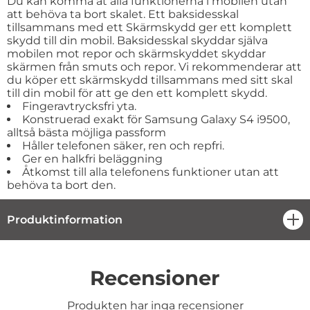
Du kan komma åt alla funktionerna i mobilen utan
att behöva ta bort skalet. Ett baksidesskal
tillsammans med ett Skärmskydd ger ett komplett
skydd till din mobil. Baksidesskal skyddar själva
mobilen mot repor och skärmskyddet skyddar
skärmen från smuts och repor. Vi rekommenderar att
du köper ett skärmskydd tillsammans med sitt skal
till din mobil för att ge den ett komplett skydd.
Fingeravtrycksfri yta.
Konstruerad exakt för Samsung Galaxy S4 i9500,
alltså bästa möjliga passform
Håller telefonen säker, ren och repfri.
Ger en halkfri beläggning
Åtkomst till alla telefonens funktioner utan att
behöva ta bort den.
Produktinformation
öpp
Recensioner
Produkten har inga recensioner