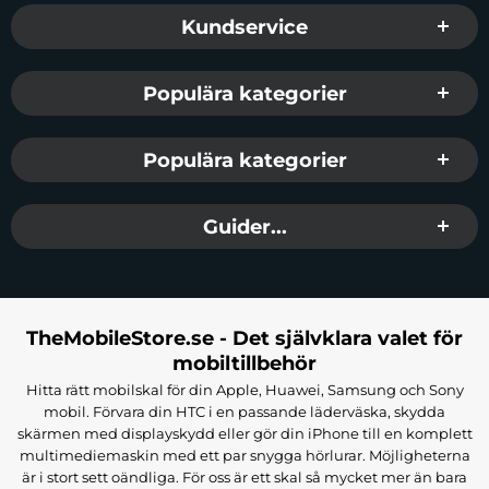
Sidfot Blandad info och länkar
Kundservice
Populära kategorier
Populära kategorier
Guider...
TheMobileStore.se - Det självklara valet för
mobiltillbehör
Hitta rätt mobilskal för din Apple, Huawei, Samsung och Sony
mobil. Förvara din HTC i en passande läderväska, skydda
skärmen med displayskydd eller gör din iPhone till en komplett
multimediemaskin med ett par snygga hörlurar. Möjligheterna
är i stort sett oändliga. För oss är ett skal så mycket mer än bara