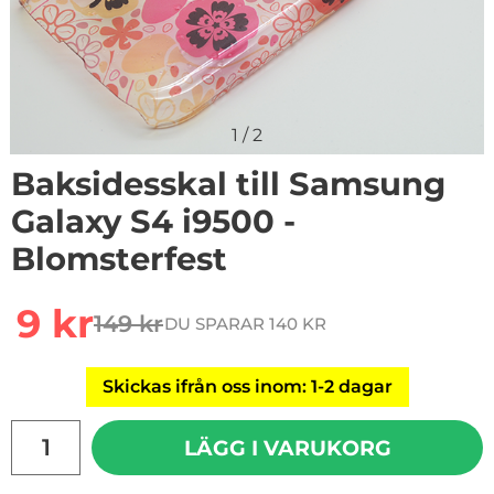
1
/
2
Baksidesskal till Samsung
Galaxy S4 i9500 -
Blomsterfest
Handla denna produkt Baksidesskal till Samsung Galax
rea pris
9 kr
149 kr
DU SPARAR 140 KR
tidigare pris
Skickas ifrån oss inom: 1-2 dagar
antal
LÄGG I VARUKORG