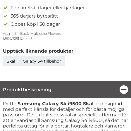
Fler än 5 st. i lager eller fjärrlager
365 dagars bytesrätt
Öppet köp i 30 dagar
Art nr:
S4-Back-MulticolorFlowers
Lagerplats:
C25-02
Upptäck liknande produkter
Skal
Galaxy S4 tillbehör
Produktbeskrivning
Stä
Produktbeskrivning
Detta
Samsung Galaxy S4 i9500 Skal
är designad
med perfekt känsla för detaljer och för bästa möjliga
passform. Detta baksidesskal är speciellt utformad för
att användas till Samsung Galaxy S4 i9500 , så det har
perfekta uttag för alla portar, högtalare och kameror.