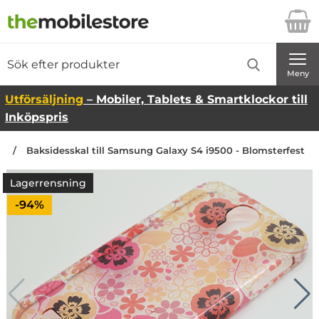
Startsidan för Danira Telecom AB
Sök
Sök på Danira Telecom AB
Genomför
Meny
Utförsäljning
– Mobiler, Tablets & Smartklockor till
Inköpspris
an
Baksidesskal till Samsung Galaxy S4 i9500 - Blomsterfest
Lagerrensning
Priset är nedsatt med
-94%