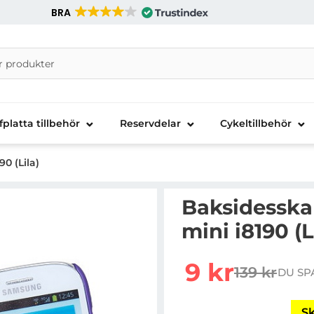
BRA
nira Telecom AB
fplatta tillbehör
Reservdelar
Cykeltillbehör
0 (Lila)
Baksidesskal
mini i8190 (L
Handla denna produkt Ba
rea pris
9 kr
139 kr
DU SP
tidigare pr
Sk