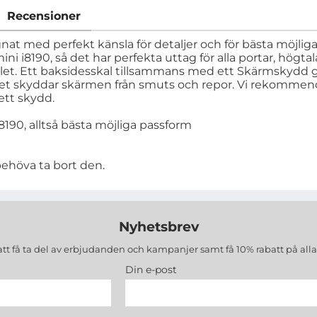
Recensioner
gnat med perfekt känsla för detaljer och för bästa möjliga
ni i8190, så det har perfekta uttag för alla portar, hög
let. Ett baksidesskal tillsammans med ett Skärmskydd ge
et skyddar skärmen från smuts och repor. Vi rekommend
lett skydd.
190, alltså bästa möjliga passform
behöva ta bort den.
Nyhetsbrev
att få ta del av erbjudanden och kampanjer samt få 10% rabatt på all
Din e-post