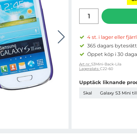
antal
4 st. i lager eller fjär
365 dagars bytesrätt
Öppet köp i 30 daga
Art nr:
S3Mini-Back-Lila
Lagerplats:
C22-60
Upptäck liknande pro
Skal
Galaxy S3 Mini ti