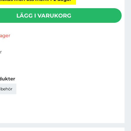
LÄGG I VARUKORG
rlager
r
dukter
llbehör