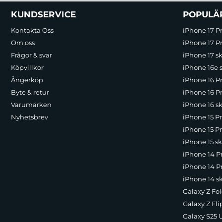
Sidfot Blandad info och länkar
KUNDSERVICE
POPULÄ
Kontakta Oss
iPhone 17 P
Om oss
iPhone 17 Pr
Frågor & svar
iPhone 17 sk
Köpvillkor
iPhone 16e 
Ångerköp
iPhone 16 P
Byte & retur
iPhone 16 Pr
Varumärken
iPhone 16 sk
Nyhetsbrev
iPhone 15 P
iPhone 15 Pr
iPhone 15 sk
iPhone 14 P
iPhone 14 Pr
iPhone 14 s
Galaxy Z Fol
Galaxy Z Fli
Galaxy S25 U