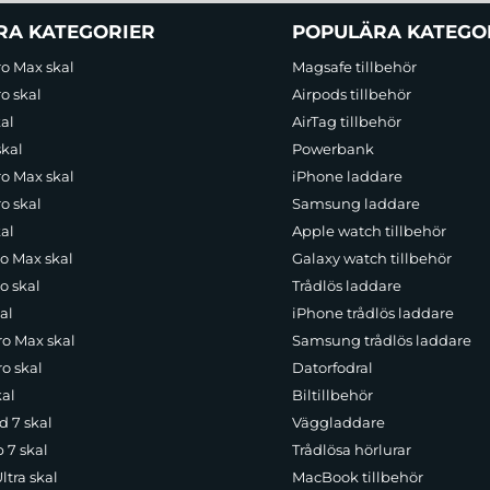
RA KATEGORIER
POPULÄRA KATEGO
ro Max skal
Magsafe tillbehör
o skal
Airpods tillbehör
al
AirTag tillbehör
skal
Powerbank
ro Max skal
iPhone laddare
o skal
Samsung laddare
al
Apple watch tillbehör
ro Max skal
Galaxy watch tillbehör
o skal
Trådlös laddare
al
iPhone trådlös laddare
ro Max skal
Samsung trådlös laddare
o skal
Datorfodral
kal
Biltillbehör
d 7 skal
Väggladdare
p 7 skal
Trådlösa hörlurar
ltra skal
MacBook tillbehör