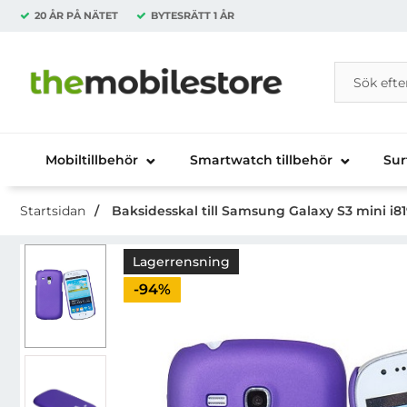
20 ÅR PÅ NÄTET
BYTESRÄTT
1 ÅR
Sök
Sök på Da
Startsidan för Danira Telecom AB
Mobiltillbehör
Smartwatch tillbehör
Sur
Startsidan
Baksidesskal till Samsung Galaxy S3 mini i819
Lagerrensning
Priset är nedsatt med
-94%