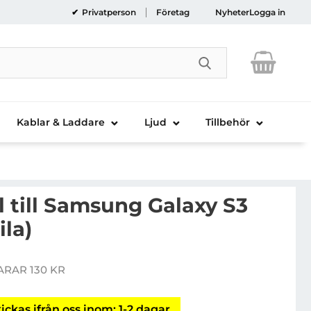
Privatperson
Företag
Nyheter
Logga in
Genomför sökni
Kablar & Laddare
Ljud
Tillbehör
 till Samsung Galaxy S3
ila)
ksidesskal till Samsung Galaxy S3 mini i8190 (Lila)
ARAR 130 KR
is
ickas ifrån oss inom: 1-2 dagar