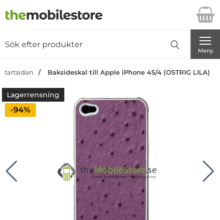
Startsidan för Danira Telecom AB
Sök
Sök på Danira Telecom AB
Genomför
Meny
Startsidan
Baksideskal till Apple iPhone 4S/4 (OSTRIG LILA)
Lagerrensning
Priset är nedsatt med
-94%