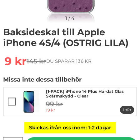
1
/
4
Baksideskal till Apple
iPhone 4S/4 (OSTRIG LILA)
Handla denna produkt Baksideskal till Apple iPhone 4S
rea pris
9 kr
145 kr
DU SPARAR 136 KR
tidigare pris
Missa inte dessa tillbehör
[1-PACK] iPhone 14 Plus Härdat Glas
Skärmskydd - Clear
99 kr
tidigare pris
rea pris
Info
19 kr
mer in
Skickas ifrån oss inom: 1-2 dagar
antal