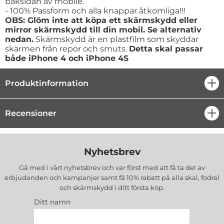
baksidan av mobile.
- 100% Passform och alla knappar åtkomliga!!!
OBS: Glöm inte att köpa ett skärmskydd eller
mirror skärmskydd till din mobil. Se alternativ
nedan.
Skärmskydd är en plastfilm som skyddar
skärmen från repor och smuts.
Detta skal passar
både iPhone 4 och iPhone 4S
Produktinformation
öpp
Recensioner
öpp
Nyhetsbrev
Gå med i vårt nyhetsbrev och var först med att få ta del av
erbjudanden och kampanjer samt få 10% rabatt på alla
skal, fodral
och skärmskydd
i ditt första köp.
Ditt namn