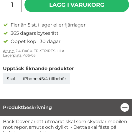
LÄGG I VARUKORG
Fler än 5 st. i lager eller fjärrlager
365 dagars bytesrätt
Öppet köp i 30 dagar
Art nr:
IP4-BACK-FP-STRIPES-LILA
Lagerplats:
A06-05
Upptäck liknande produkter
Skal
iPhone 4S/4 tillbehör
Produktbeskrivning
Stä
Produktbeskrivning
Back Cover är ett utmärkt skal som skyddar mobilen
mot repor, smuts och dylikt. - Detta skal fästs på