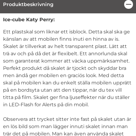
Produktbeskrivning
Stä
Produktbeskrivning
Ice-cube Katy Perry:
Ett plastskal som liknar ett isblock. Detta skal ska ge
känslan av att mobilen finns inuti en hinna av is.
Skalet är tillverkat av helt transparent plast. Lätt att
trä av och på då det är flexibelt. Ett annorlunda skal
som garanterat kommer att väcka uppmärksamhet.
Perfekt produkt då skalet är tjockt och skyddar bra
men ändå ger mobilen en graciös look. Med detta
skal på mobilen kan du enkelt ställa mobilen upprätt
på en bordsyta utan att den tippar, när du tex vill
titta på film. Skalet ger fina ljuseffekter när du ställer
in LED-Flash for Alerts på din mobil.
Observera att trycket sitter inte fast på skalet utan är
en lös bild som man lägger innuti skalet innan man
trär det på mobilen. Man kan även använda skalet