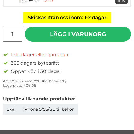
rea pris
Info
39 kr
mer in
Skickas ifrån oss inom: 1-2 dagar
antal
LÄGG I VARUKORG
1 st. i lager eller fjärrlager
365 dagars bytesrätt
Öppet köp i 30 dagar
Art nr:
IP5S-AvocIceCube-KatyPerry
Lagerplats:
F06-05
Upptäck liknande produkter
Skal
iPhone 5/5S/SE tillbehör