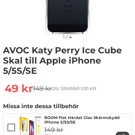
1
/
4
AVOC Katy Perry Ice Cube
Skal till Apple iPhone
5/5S/SE
Handla denna produkt AVOC Katy Perry Ice Cube Skal t
rea pris
49 kr
149 kr
DU SPARAR 100 KR
tidigare pris
Missa inte dessa tillbehör
BOOM Flat Härdat Glas Skärmskydd
iPhone 5/5S/SE
149 kr
tidigare pris