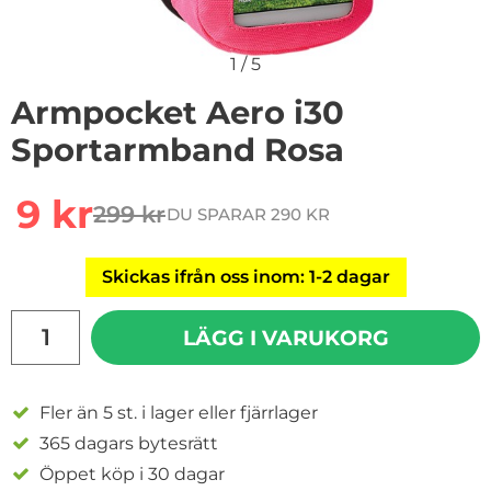
1
/
5
Armpocket Aero i30
Sportarmband Rosa
Handla denna produkt Armpocket Aero i30 Sportarm
rea pris
9 kr
299 kr
DU SPARAR 290 KR
tidigare pris
Skickas ifrån oss inom: 1-2 dagar
antal
LÄGG I VARUKORG
Fler än 5 st. i lager eller fjärrlager
365 dagars bytesrätt
Öppet köp i 30 dagar