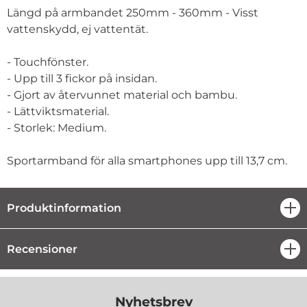
Längd på armbandet 250mm - 360mm - Visst
vattenskydd, ej vattentät.
- Touchfönster.
- Upp till 3 fickor på insidan.
- Gjort av återvunnet material och bambu.
- Lättviktsmaterial.
- Storlek: Medium.
Sportarmband för alla smartphones upp till 13,7 cm.
Produktinformation
öpp
Recensioner
öpp
Nyhetsbrev