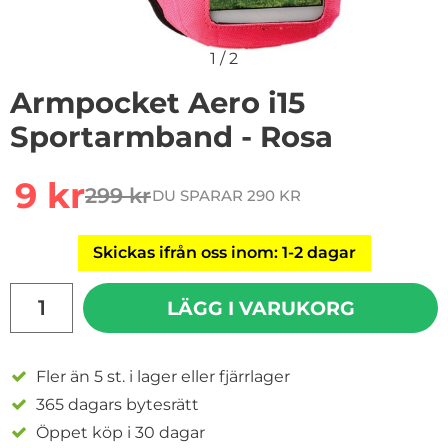
1
/
2
Armpocket Aero i15
Sportarmband - Rosa
Handla denna produkt Armpocket Aero i15 Sportarmba
rea pris
9 kr
299 kr
DU SPARAR 290 KR
tidigare pris
Skickas ifrån oss inom: 1-2 dagar
antal
LÄGG I VARUKORG
Fler än 5 st. i lager eller fjärrlager
365 dagars bytesrätt
Öppet köp i 30 dagar