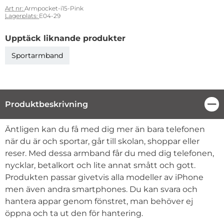
Art nr:
Armpocket-i15-Pink
Lagerplats:
E04-29
Upptäck liknande produkter
Sportarmband
Produktbeskrivning
Stä
Produktbeskrivning
Äntligen kan du få med dig mer än bara telefonen
när du är och sportar, går till skolan, shoppar eller
reser. Med dessa armband får du med dig telefonen,
nycklar, betalkort och lite annat smått och gott.
Produkten passar givetvis alla modeller av iPhone
men även andra smartphones. Du kan svara och
hantera appar genom fönstret, man behöver ej
öppna och ta ut den för hantering.