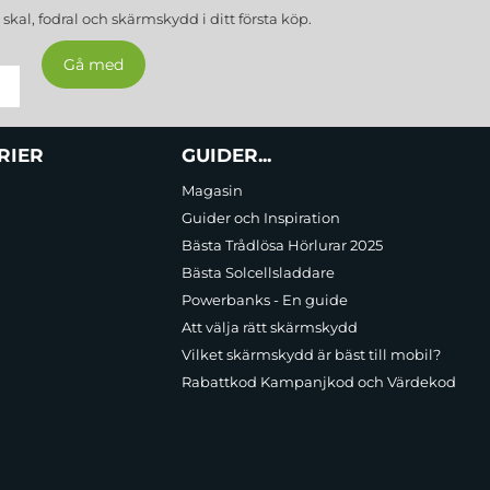
a
skal, fodral och skärmskydd
i ditt första köp.
RIER
GUIDER...
Magasin
Guider och Inspiration
Bästa Trådlösa Hörlurar 2025
Bästa Solcellsladdare
Powerbanks - En guide
Att välja rätt skärmskydd
Vilket skärmskydd är bäst till mobil?
Rabattkod Kampanjkod och Värdekod