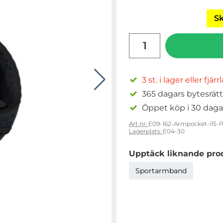
Sk
antal
3 st. i lager eller fjär
365 dagars bytesrätt
Öppet köp i 30 daga
Art nr:
E09-162-Armpocket-i15-P
Lagerplats:
E04-30
Upptäck liknande pro
Sportarmband