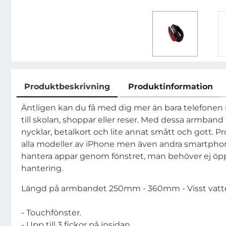
Produktbeskrivning
Produktinformation
Produktbeskrivning
Äntligen kan du få med dig mer än bara telefonen n
till skolan, shoppar eller reser. Med dessa armband
nycklar, betalkort och lite annat smått och gott. P
alla modeller av iPhone men även andra smartphon
hantera appar genom fönstret, man behöver ej öpp
hantering.
Längd på armbandet 250mm - 360mm - Visst vatten
- Touchfönster.
- Upp till 3 fickor på insidan.