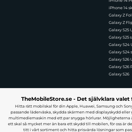
iPhone 14 Pr
iPhone 14 s
Galaxy Z Fol
Galaxy Z Fli
Galaxy S25 U
Galaxy S25 s
Galaxy S24 U
Galaxy S24 
Galaxy S26 U
Galaxy S26 
Galaxy S26
TheMobileStore.se - Det självklara valet 
Hitta rätt mobilskal för din Apple, Huawei, Samsung och Sony
passande läderväska, skydda skärmen med displayskydd eller g
multimediemaskin med ett par snygga hörlurar. Möjligheterna är i
ett skal så mycket mer än bara ett skydd till mobilen, för oss är d
titt i vårt sortiment och hitta prisvärda lösningar som pas