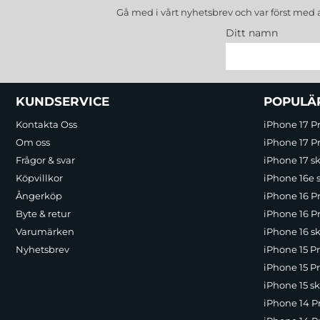
Gå med i vårt nyhetsbrev och var först med 
Ditt namn
Sidfot Blandad info och länkar
KUNDSERVICE
POPULÄ
Kontakta Oss
iPhone 17 P
Om oss
iPhone 17 Pr
Frågor & svar
iPhone 17 sk
Köpvillkor
iPhone 16e 
Ångerköp
iPhone 16 P
Byte & retur
iPhone 16 Pr
Varumärken
iPhone 16 sk
Nyhetsbrev
iPhone 15 P
iPhone 15 Pr
iPhone 15 sk
iPhone 14 P