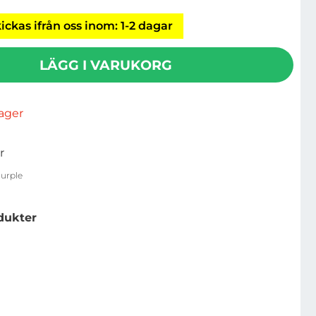
ickas ifrån oss inom: 1-2 dagar
LÄGG I VARUKORG
rlager
r
urple
dukter