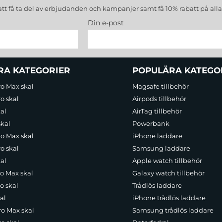
att få ta del av erbjudanden och kampanjer samt få 10% rabatt på all
Din e-post
RA KATEGORIER
POPULÄRA KATEGO
ro Max skal
Magsafe tillbehör
o skal
Airpods tillbehör
al
AirTag tillbehör
skal
Powerbank
ro Max skal
iPhone laddare
o skal
Samsung laddare
al
Apple watch tillbehör
ro Max skal
Galaxy watch tillbehör
o skal
Trådlös laddare
al
iPhone trådlös laddare
ro Max skal
Samsung trådlös laddare