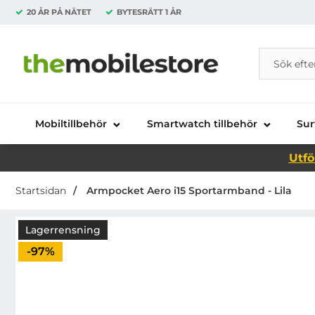
20 ÅR PÅ NÄTET
BYTESRÄTT
1 ÅR
Sök
Sök på Da
Startsidan för Danira Telecom AB
Mobiltillbehör
Smartwatch tillbehör
Sur
Utfö
Startsidan
Armpocket Aero i15 Sportarmband - Lila
Lagerrensning
Priset är nedsatt med
-97%