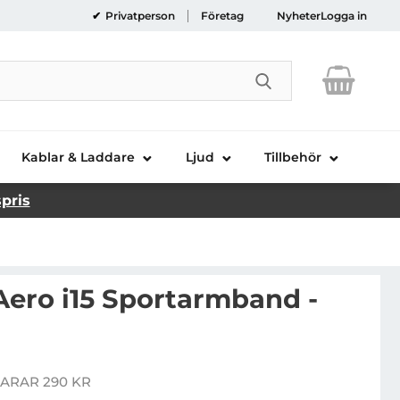
Privatperson
Företag
Nyheter
Logga in
Genomför sökni
Kablar & Laddare
Ljud
Tillbehör
spris
ero i15 Sportarmband -
rmpocket Aero i15 Sportarmband - Lila
ARAR 290 KR
is