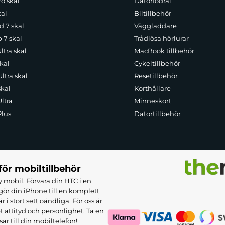
o skal
Datorfodral
kal
Biltillbehör
d 7 skal
Väggladdare
p 7 skal
Trådlösa hörlurar
ltra skal
MacBook tillbehör
kal
Cykeltillbehör
ltra skal
Resetillbehör
skal
Korthållare
ltra
Minneskort
Plus
Datortillbehör
för mobiltillbehör
 mobil. Förvara din HTC i en
ör din iPhone till en komplett
 stort sett oändliga. För oss är
et attityd och personlighet. Ta en
sar till din mobiltelefon!