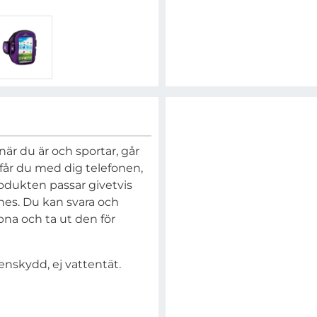
är du är och sportar, går
 får du med dig telefonen,
rodukten passar givetvis
es. Du kan svara och
na och ta ut den för
skydd, ej vattentät.