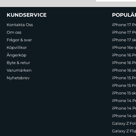
Sidfot Blandad info och länkar
KUNDSERVICE
POPULÄ
Kontakta Oss
iPhone 17 P
Om oss
iPhone 17 Pr
Frågor & svar
iPhone 17 sk
Köpvillkor
iPhone 16e 
Ångerköp
iPhone 16 P
Byte & retur
iPhone 16 Pr
Varumärken
iPhone 16 sk
Nyhetsbrev
iPhone 15 P
iPhone 15 Pr
iPhone 15 sk
iPhone 14 P
iPhone 14 Pr
iPhone 14 s
Galaxy Z Fol
Galaxy Z Fli