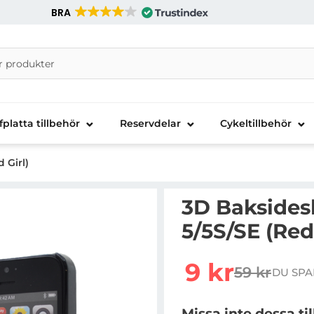
BRA
nira Telecom AB
fplatta tillbehör
Reservdelar
Cykeltillbehör
 Girl)
3D Baksidesk
5/5S/SE (Red 
Handla denna produkt 3D
rea pris
9 kr
59 kr
DU SPA
tidigare pr
Missa inte dessa ti