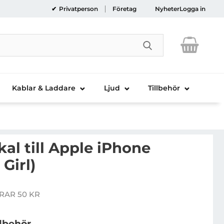
Privatperson
Företag
Nyheter
Logga in
Genomför sökni
Kablar & Laddare
Ljud
Tillbehör
al till Apple iPhone
Girl)
 Baksideskal till Apple iPhone 5/5S/SE (Red Girl)
RAR 50 KR
is
llbehör