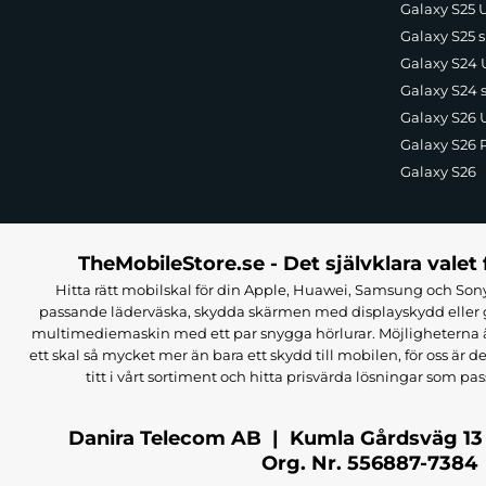
Galaxy S25 U
Galaxy S25 s
Galaxy S24 U
Galaxy S24 
Galaxy S26 U
Galaxy S26 
Galaxy S26
TheMobileStore.se - Det självklara valet 
Hitta rätt mobilskal för din Apple, Huawei, Samsung och Sony
passande läderväska, skydda skärmen med displayskydd eller g
multimediemaskin med ett par snygga hörlurar. Möjligheterna är i
ett skal så mycket mer än bara ett skydd till mobilen, för oss är d
titt i vårt sortiment och hitta prisvärda lösningar som pas
Danira Telecom AB | Kumla Gårdsväg 13
Org. Nr. 556887-7384