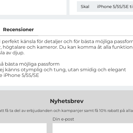
Skal
iPhone 5/5S/SE ti
Recensioner
erfekt känsla för detaljer och för bästa möjliga passform
rtar, högtalare och kameror. Du kan komma åt alla funktio
la av djup.
tså bästa möjliga passform
 ej känns otymplig och tung, utan smidig och elegant
le iPhone 5/5S/SE
Nyhetsbrev
att få ta del av erbjudanden och kampanjer samt få 10% rabatt på all
Din e-post