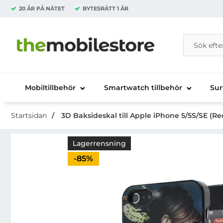
20 ÅR PÅ NÄTET
BYTESRÄTT
1 ÅR
Sök
Sök på Da
Startsidan för Danira Telecom AB
Mobiltillbehör
Smartwatch tillbehör
Sur
Startsidan
3D Baksideskal till Apple iPhone 5/5S/SE (Red
Lagerrensning
Priset är nedsatt med
-85%