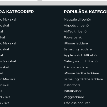
RA KATEGORIER
POPULÄRA KATEGO
ro Max skal
Magsafe tillbehör
o skal
Airpods tillbehör
al
AirTag tillbehör
skal
Powerbank
ro Max skal
iPhone laddare
o skal
Samsung laddare
al
Apple watch tillbehör
ro Max skal
Galaxy watch tillbehör
o skal
Trådlös laddare
al
iPhone trådlös laddare
ro Max skal
Samsung trådlös laddare
o skal
Datorfodral
kal
Biltillbehör
d 7 skal
Väggladdare
p 7 skal
Trådlösa hörlurar