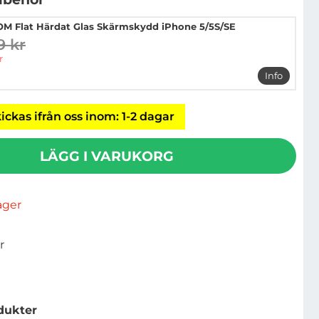
M Flat Härdat Glas Skärmskydd iPhone 5/5S/SE
9 kr
digare pris
pris
r
Info
mer info 
ickas ifrån oss inom: 1-2 dagar
LÄGG I VARUKORG
lager
r
dukter