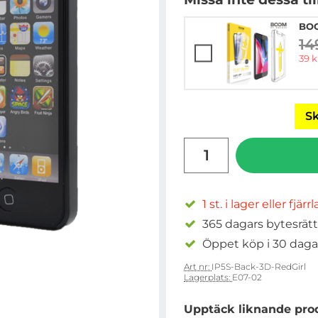
BOO
14
ti
rea 
39 k
Sk
antal
1 st. i lager eller fjärr
365 dagars bytesrätt
Öppet köp i 30 daga
Art nr:
IP5S-Back-3D-RedGirl
Lagerplats:
E07-02
Upptäck liknande pro