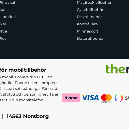
ltra skal
MacBook tillbehör
kal
Cykeltillbehör
ltra skal
Resetillbehör
skal
Korthållare
ltra
Minneskort
Plus
Datortillbehör
för mobiltillbehör
 mobil. Förvara din HTC i en
ör din iPhone till en komplett
 stort sett oändliga. För oss är
et attityd och personlighet. Ta en
sar till din mobiltelefon!
 | 14563 Norsborg