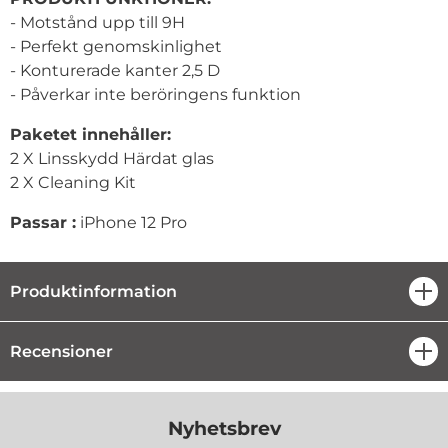
- Motstånd upp till 9H
- Perfekt genomskinlighet
- Konturerade kanter 2,5 D
- Påverkar inte beröringens funktion
Paketet innehåller:
2 X Linsskydd Härdat glas
2 X Cleaning Kit
Passar :
iPhone 12 Pro
Produktinformation
öpp
Recensioner
öpp
Nyhetsbrev