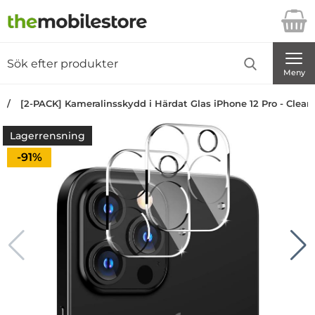
Startsidan för Danira Telecom AB
Sök
Sök på Danira Telecom AB
Genomför
Meny
[2-PACK] Kameralinsskydd i Härdat Glas iPhone 12 Pro - Clear
Lagerrensning
Priset är nedsatt med
-91%