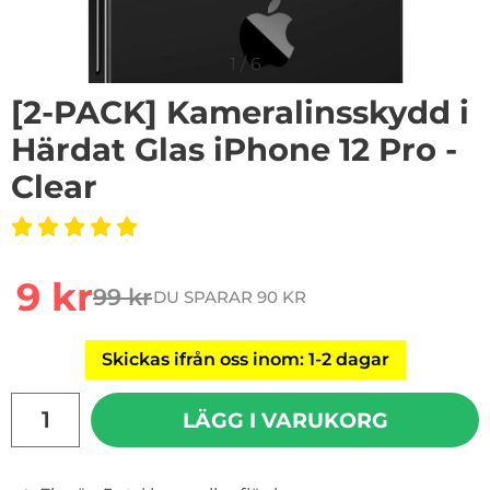
1
/
6
[2-PACK] Kameralinsskydd i
Härdat Glas iPhone 12 Pro -
Clear
Handla denna produkt [2-PACK] Kameralinsskydd i Härda
rea pris
9 kr
99 kr
DU SPARAR 90 KR
tidigare pris
Skickas ifrån oss inom: 1-2 dagar
antal
LÄGG I VARUKORG