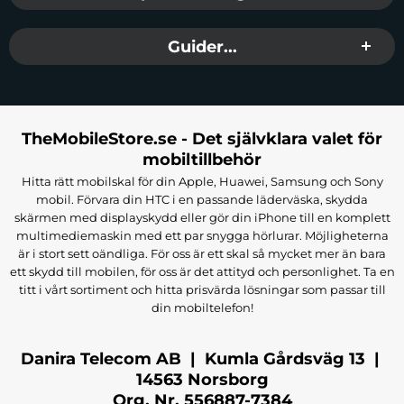
Guider...
TheMobileStore.se - Det självklara valet för
mobiltillbehör
Hitta rätt mobilskal för din Apple, Huawei, Samsung och Sony
mobil. Förvara din HTC i en passande läderväska, skydda
skärmen med displayskydd eller gör din iPhone till en komplett
multimediemaskin med ett par snygga hörlurar. Möjligheterna
är i stort sett oändliga. För oss är ett skal så mycket mer än bara
ett skydd till mobilen, för oss är det attityd och personlighet. Ta en
titt i vårt sortiment och hitta prisvärda lösningar som passar till
din mobiltelefon!
Danira Telecom AB | Kumla Gårdsväg 13 |
14563 Norsborg
Org. Nr. 556887-7384