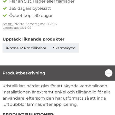
Fler än 5 st. i lager eller fjärrlager
365 dagars bytesrätt
Öppet köp i 30 dagar
Art nr:
IP12Pro-Cameraglass-2PACK
Lagerplats:
X04-02
Upptäck liknande produkter
iPhone 12 Pro tillbehör
Skärmskydd
Produktbeskrivning
Stä
Produktbeskrivning
Kristallklart härdat glas för att skydda kameralinsen.
Installationen är extremt enkel och tillgänglig för alla
användare, eftersom den har utformats så att inga
luftbubblor lämnas efter applicering.
PRODUKTFUNKTIONER: