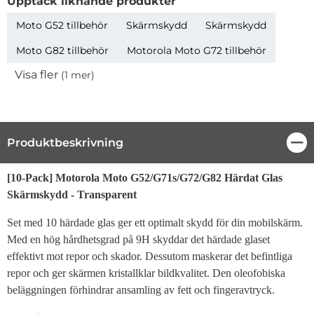
Upptäck liknande produkter
Moto G52 tillbehör
Skärmskydd
Skärmskydd
Moto G82 tillbehör
Motorola Moto G72 tillbehör
Visa fler
(1 mer)
Egenskaper
Produktbeskrivning
Stä
Produktbeskrivning
[10-Pack] Motorola Moto G52/G71s/G72/G82 Härdat Glas
Skärmskydd - Transparent
Set med 10 härdade glas ger ett optimalt skydd för din mobilskärm.
Med en hög hårdhetsgrad på 9H skyddar det härdade glaset
effektivt mot repor och skador. Dessutom maskerar det befintliga
repor och ger skärmen kristallklar bildkvalitet. Den oleofobiska
beläggningen förhindrar ansamling av fett och fingeravtryck.