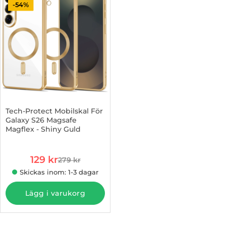
-54%
Tech-Protect Mobilskal För
Galaxy S26 Magsafe
Magflex - Shiny Guld
Art. nr 1003255344
rea pris
129 kr
279 kr
tidigare pris
Skickas inom: 1-3 dagar
Lägg i varukorg