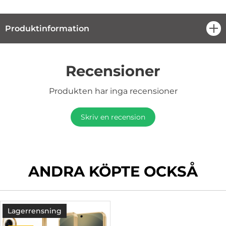
Produktinformation
öpp
Recensioner
Produkten har inga recensioner
Skriv en recension
ANDRA KÖPTE OCKSÅ
Lagerrensning