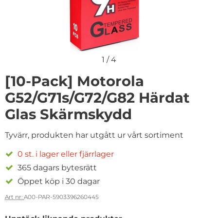
1
/
4
[10-Pack] Motorola
G52/G71s/G72/G82 Härdat
Glas Skärmskydd
Tyvärr, produkten har utgått ur vårt sortiment
0 st. i lager eller fjärrlager
365 dagars bytesrätt
Öppet köp i 30 dagar
Art nr:
A00-PAR-5903396260445