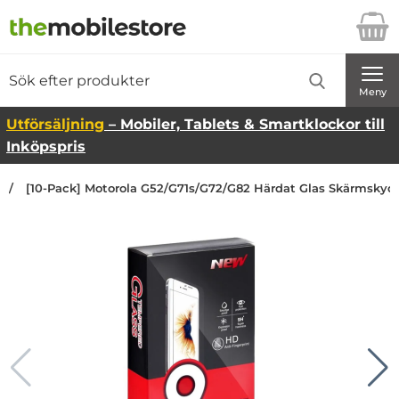
Startsidan för Danira Telecom AB
Sök
Sök på Danira Telecom AB
Genomför
Meny
Utförsäljning
– Mobiler, Tablets & Smartklockor till
Inköpspris
[10-Pack] Motorola G52/G71s/G72/G82 Härdat Glas Skärmskyd