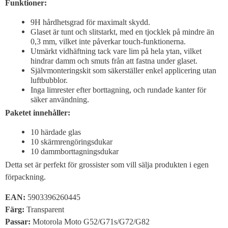
Funktioner:
9H hårdhetsgrad för maximalt skydd.
Glaset är tunt och slitstarkt, med en tjocklek på mindre än
0,3 mm, vilket inte påverkar touch-funktionerna.
Utmärkt vidhäftning tack vare lim på hela ytan, vilket
hindrar damm och smuts från att fastna under glaset.
Självmonteringskit som säkerställer enkel applicering utan
luftbubblor.
Inga limrester efter borttagning, och rundade kanter för
säker användning.
Paketet innehåller:
10 härdade glas
10 skärmrengöringsdukar
10 dammborttagningsdukar
Detta set är perfekt för grossister som vill sälja produkten i egen
förpackning.
EAN:
5903396260445
Färg:
Transparent
Passar:
Motorola Moto G52/G71s/G72/G82