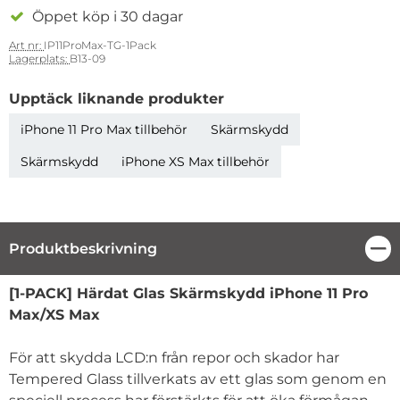
Öppet köp i 30 dagar
Art nr:
IP11ProMax-TG-1Pack
Lagerplats:
B13-09
Upptäck liknande produkter
iPhone 11 Pro Max tillbehör
Skärmskydd
Skärmskydd
iPhone XS Max tillbehör
Produktbeskrivning
Stä
Produktbeskrivning
[1-PACK] Härdat Glas Skärmskydd iPhone 11 Pro
Max/XS Max
För att skydda LCD:n från repor och skador har
Tempered Glass tillverkats av ett glas som genom en