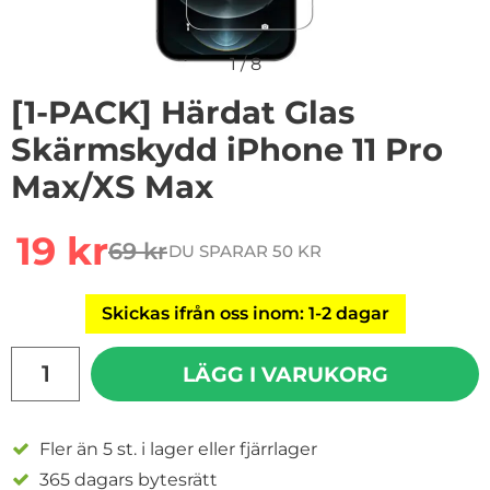
1
/
8
[1-PACK] Härdat Glas
Skärmskydd iPhone 11 Pro
Max/XS Max
Handla denna produkt [1-PACK] Härdat Glas Skärmskyd
rea pris
19 kr
69 kr
DU SPARAR 50 KR
tidigare pris
Skickas ifrån oss inom: 1-2 dagar
antal
LÄGG I VARUKORG
Fler än 5 st. i lager eller fjärrlager
365 dagars bytesrätt