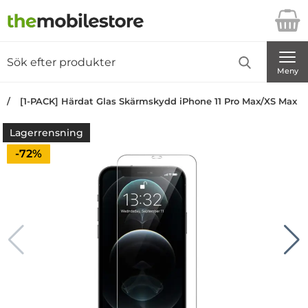
Startsidan för Danira Telecom AB
Sök
Sök på Danira Telecom AB
Genomför
Meny
[1-PACK] Härdat Glas Skärmskydd iPhone 11 Pro Max/XS Max
Lagerrensning
Priset är nedsatt med
-72%