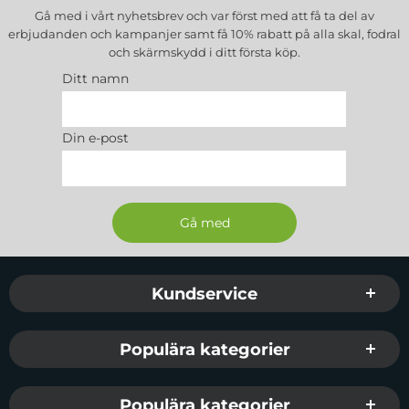
skada. Detta gör Tempered Glass säkrare än
Gå med i vårt nyhetsbrev och var först med att få ta del av
andra glas-produkter.
erbjudanden och kampanjer samt få 10% rabatt på alla
skal, fodral
Paketet innehåller:
och skärmskydd
i ditt första köp.
1 X Härdat glas
Ditt namn
1 X Cleaning Kit
Passar:
iPhone 11 Pro Max/XS Max
Din e-post
Sidfot Blandad info och länkar
Kundservice
Populära kategorier
Populära kategorier