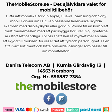
TheMobileStore.se - Det självklara valet för
mobiltillbehör
Hitta rätt mobilskal för din Apple, Huawei, Samsung och Sony
mobil. Förvara din HTC i en passande läderväska, skydda
skärmen med displayskydd eller gör din iPhone till en komplett
multimediemaskin med ett par snygga hörlurar. Möjligheterna
är i stort sett oändliga. För oss är ett skal så mycket mer än bara
ett skydd till mobilen, för oss är det attityd och personlighet. Ta en
titt i vårt sortiment och hitta prisvärda lösningar som passar till
din mobiltelefon!
Danira Telecom AB | Kumla Gårdsväg 13 |
14563 Norsborg
Org. Nr. 556887-7384