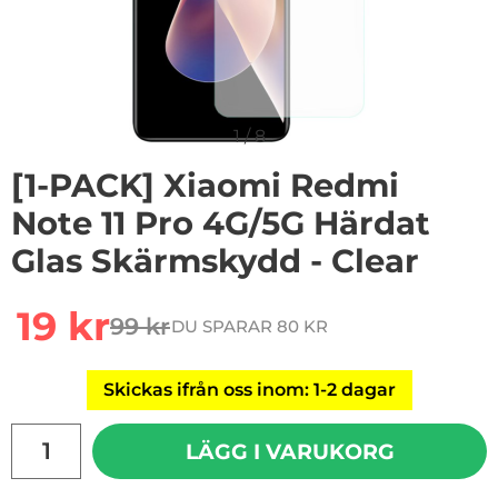
1
/
8
[1-PACK] Xiaomi Redmi
Note 11 Pro 4G/5G Härdat
Glas Skärmskydd - Clear
Handla denna produkt [1-PACK] Xiaomi Redmi Note 11 
rea pris
19 kr
99 kr
DU SPARAR 80 KR
tidigare pris
Skickas ifrån oss inom: 1-2 dagar
antal
LÄGG I VARUKORG