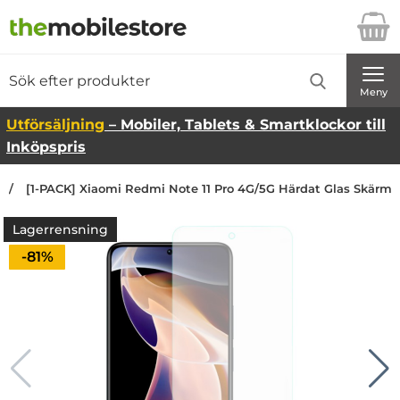
Startsidan för Danira Telecom AB
Sök
Sök på Danira Telecom AB
Genomför
Meny
Utförsäljning
– Mobiler, Tablets & Smartklockor till
Inköpspris
[1-PACK] Xiaomi Redmi Note 11 Pro 4G/5G Härdat Glas Skärms
Lagerrensning
Priset är nedsatt med
-81%