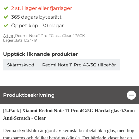
2 st. i lager eller fjärrlager
365 dagars bytesrätt
Öppet köp i 30 dagar
Art nr:
Redmi-Note11Pro-TGlass-Clear-1PACK
Lagerplats:
D24-19
Upptäck liknande produkter
Skärmskydd
Redmi Note 11 Pro 4G/5G tillbehör
Produktbeskrivning
Stä
Produktbeskrivning
[1-Pack] Xiaomi Redmi Note 11 Pro 4G/5G Härdat glas 0.3mm
Anti-Scratch - Clear
Denna skyddsfilm är gjord av kemiskt bearbetat äkta glas, med hög
transparens och delikat beröringskänsla. Det härdade glaset har en