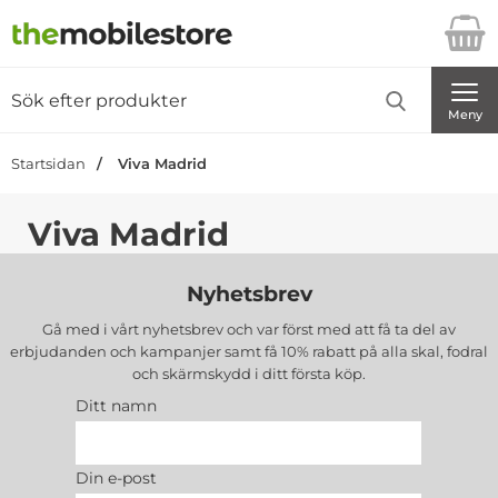
Startsidan för Danira Telecom AB
Sök
Sök på Danira Telecom AB
Genomför
Meny
Startsidan
Viva Madrid
Viva Madrid
Nyhetsbrev
Gå med i vårt nyhetsbrev och var först med att få ta del av
erbjudanden och kampanjer samt få 10% rabatt på alla
skal, fodral
och skärmskydd
i ditt första köp.
Ditt namn
Din e-post