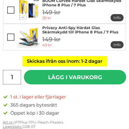
BOOM Curved Härdat Glas Skärmskydd
iPhone 8 Plus / 7 Plus
149 kr
tidigare pris
rea pris
Info
39 kr
mer in
Privacy Anti-Spy Härdat Glas
Skärmskydd till iPhone 8 Plus / 7 Plus
149 kr
tidigare pris
rea pris
Info
49 kr
mer in
Skickas ifrån oss inom: 1-2 dagar
antal
LÄGG I VARUKORG
1 st. i lager eller fjärrlager
365 dagars bytesrätt
Öppet köp i 30 dagar
Art nr:
IP7Plus-TPU-Peach-Flowers
Lagerplats:
G08-07