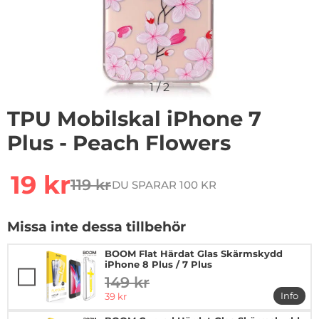
1
/
2
TPU Mobilskal iPhone 7
Plus - Peach Flowers
Handla denna produkt TPU Mobilskal iPhone 7 Plus - 
rea pris
19 kr
119 kr
DU SPARAR 100 KR
tidigare pris
Missa inte dessa tillbehör
BOOM Flat Härdat Glas Skärmskydd
iPhone 8 Plus / 7 Plus
149 kr
tidigare pris
rea pris
Info
39 kr
mer in