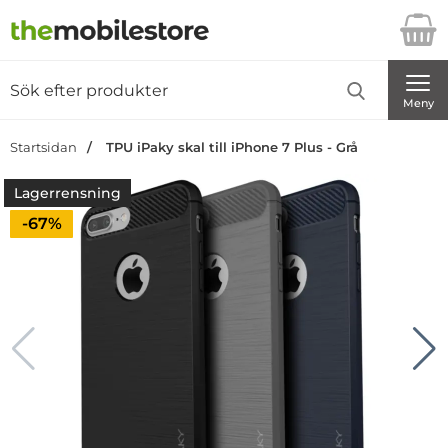
Startsidan för Danira Telecom AB
Sök
Sök på Danira Telecom AB
Genomför
Meny
Startsidan
TPU iPaky skal till iPhone 7 Plus - Grå
Lagerrensning
Priset är nedsatt med
-67%