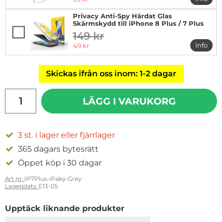
mer in
Privacy Anti-Spy Härdat Glas
Skärmskydd till iPhone 8 Plus / 7 Plus
149 kr
tidigare pris
rea pris
Info
49 kr
mer in
Skickas ifrån oss inom: 1-2 dagar
antal
LÄGG I VARUKORG
3 st. i lager eller fjärrlager
365 dagars bytesrätt
Öppet köp i 30 dagar
Art nr:
IP7Plus-iPaky-Grey
Lagerplats:
E13-05
Upptäck liknande produkter