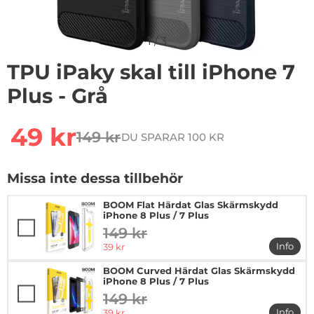
1
/
3
TPU iPaky skal till iPhone 7
Plus - Grå
Handla denna produkt TPU iPaky skal till iPhone 7 Plus 
rea pris
49 kr
149 kr
DU SPARAR 100 KR
tidigare pris
Missa inte dessa tillbehör
BOOM Flat Härdat Glas Skärmskydd
iPhone 8 Plus / 7 Plus
149 kr
tidigare pris
rea pris
Info
39 kr
mer in
BOOM Curved Härdat Glas Skärmskydd
iPhone 8 Plus / 7 Plus
149 kr
tidigare pris
rea pris
Info
39 kr