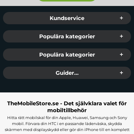
Sidfot Blandad info och länkar
Kundservice
Populära kategorier
Populära kategorier
Guider...
TheMobileStore.se - Det självklara valet för
mobiltillbehör
Hitta rätt mobilskal för din Apple, Huawei, Samsung och Sony
mobil. Förvara din HTC i en passande läderväska, skydda
skärmen med displayskydd eller gör din iPhone till en komplett